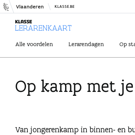
N
Vlaanderen
KLASSE.BE
a
a
r
L
i
Alle voordelen
Lerarendagen
Op st
e
n
r
h
a
o
r
u
Op kamp met je 
e
d
n
s
k
p
a
r
a
i
r
Van jongerenkamp in binnen- en bui
n
t