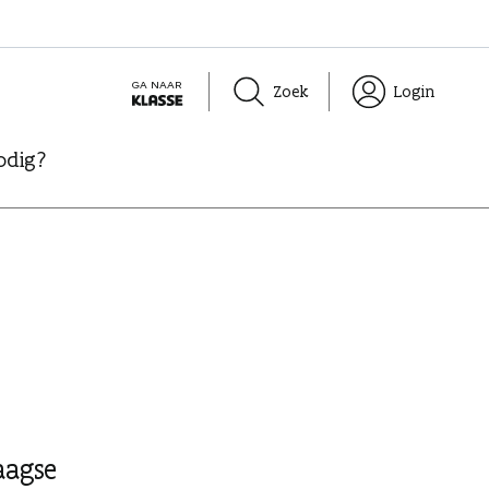
GA NAAR
Zoek
Login
K
L
odig?
A
S
S
E
aagse