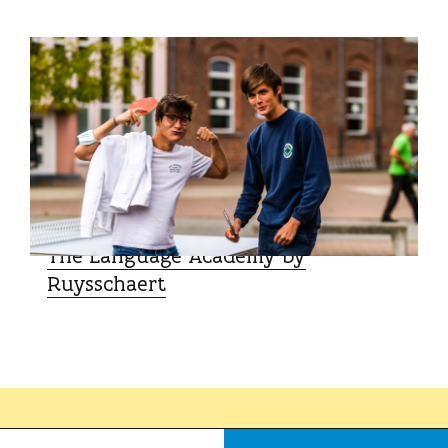
VAKANTIEVERBLIJVEN
The Language Academy by
Ruysschaert