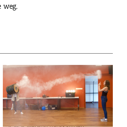
e weg.
VAKANTIEVERBLIJVEN
JCW – Wetenschapskampen