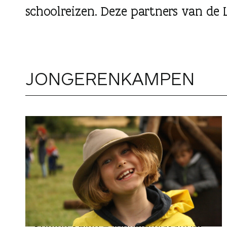
g
schoolreizen. Deze partners van de 
e
n
JONGERENKAMPEN
VAKANTIEVERBLIJVEN
Koning Kevin – Jongerenvakanties