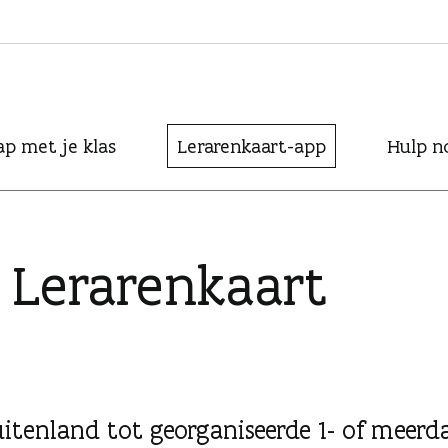
ap met je klas
Lerarenkaart-app
Hulp n
Leraren­kaart
tenland tot georganiseerde 1- of meerd