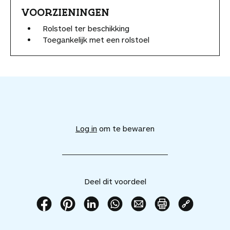
VOORZIENINGEN
Rolstoel ter beschikking
Toegankelijk met een rolstoel
V
o
e
Log in
om te bewaren
g
d
i
t
v
Deel dit voordeel
o
o
r
D
D
D
D
D
P
K
d