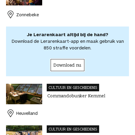
o
r
d
s
i
o
o
o
e
I
A
l
r
r
Zonnebeke
k
s
n
p
d
d
t
p
e
e
e
l
Je Lerarenkaart altijd bij de hand?
l
e
Download de Lerarenkaart-app en maak gebruik van
n
850 straffe voordelen.
Download nu
CULTUUR EN GESCHIEDENIS
Commandobunker Kemmel
Heuvelland
CULTUUR EN GESCHIEDENIS