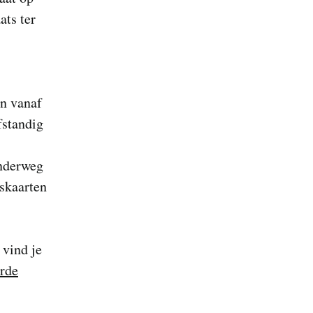
ts ter
n vanaf
fstandig
onderweg
tskaarten
 vind je
rde