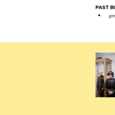
PAST B
ge