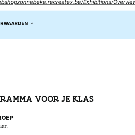
bshopzonnebeke.recreatex.be/Exhibitions/Overvie
RWAARDEN
RAMMA VOOR JE KLAS
ROEP
aar.