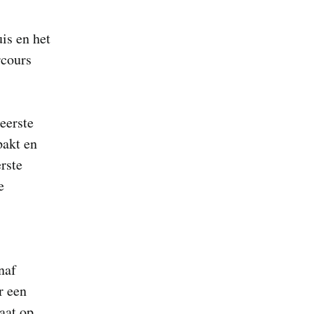
is en het
rcours
eerste
pakt en
erste
e
.
naf
r een
aat op