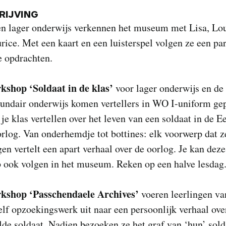
IJVING
en lager onderwijs verkennen het museum met Lisa, Lou
rice. Met een kaart en een luisterspel volgen ze een pa
e opdrachten.
kshop ‘Soldaat in de klas’
voor lager onderwijs en de 
cundair onderwijs komen vertellers in WO I-uniform ge
 je klas vertellen over het leven van een soldaat in de E
log. Van onderhemdje tot bottines: elk voorwerp dat z
n vertelt een apart verhaal over de oorlog. Je kan deze
 ook volgen in het museum. Reken op een halve lesdag
kshop ‘Passchendaele Archives’
voeren leerlingen va
elf opzoekingswerk uit naar een persoonlijk verhaal ove
de soldaat. Nadien bezoeken ze het graf van ‘hun’ sold