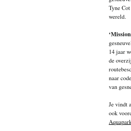
Tyne Cot
wereld.
‘Mission
gesneuve
14 jaar w
de overzi
routebes
naar code
van gesn
Je vindt 
ook voor
Aquapar