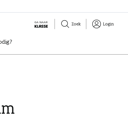
GA NAAR
Zoek
Login
K
L
odig?
A
S
S
E
um