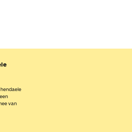
ele
chendaele
 een
mee van