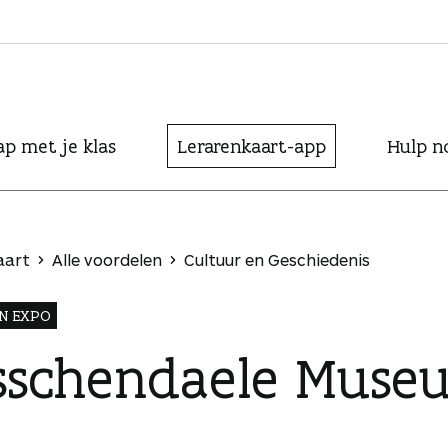
ap met je klas
Lerarenkaart-app
Hulp n
aart
Alle voordelen
Cultuur en Geschiedenis
N EXPO
sschendaele Muse