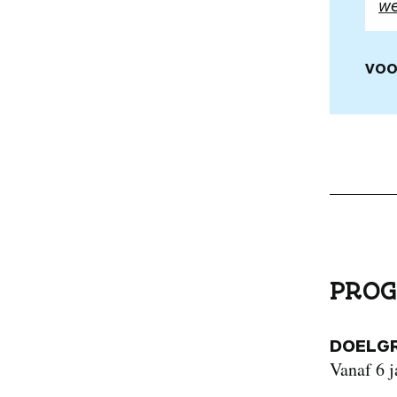
we
VOO
PROG
DOELG
Vanaf 6 j