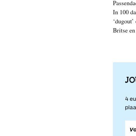
Passendae
In 100 da
‘dugout’ 
Britse en
J
4 e
plaa
Vo