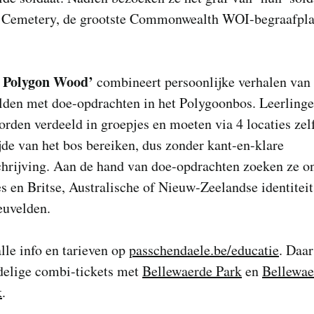
 Cemetery, de grootste Commonwealth WOI-begraafplaa
 Polygon Wood’
combineert persoonlijke verhalen van
lden met doe-opdrachten in het Polygoonbos. Leerlinge
orden verdeeld in groepjes en moeten via 4 locaties zel
jde van het bos bereiken, dus zonder kant-en-klare
chrijving. Aan de hand van doe-opdrachten zoeken ze 
s en Britse, Australische of Nieuw-Zeelandse identitei
euvelden.
alle info en tarieven op
passchendaele.be/educatie
. Daar
delige combi-tickets met
Bellewaerde Park
en
Bellewae
k
.