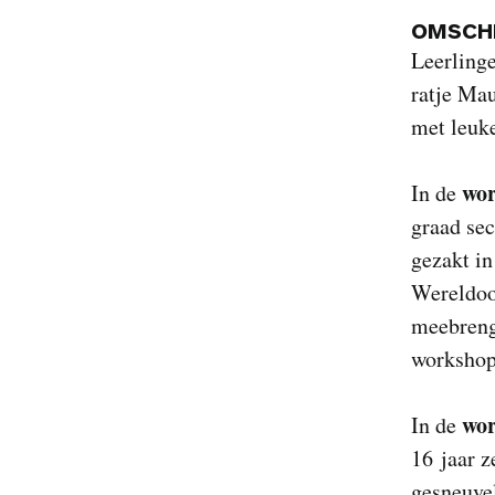
OMSCHR
Leerling
ratje Mau
met leuk
wor
In de
graad se
gezakt in
Wereldoor
meebrenge
workshop
wor
In de
16 jaar z
gesneuvel