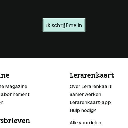
Ik schrijf me in
ine
Lerarenkaart
sse Magazine
Over Lerarenkaart
 abonnement
Samenwerken
en
Lerarenkaart-app
Hulp nodig?
sbrieven
Alle voordelen