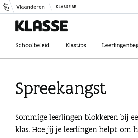
N
Vlaanderen
KLASSE.BE
a
a
r
K
i
Schoolbeleid
Klastips
Leerlingenbeg
l
n
a
h
s
o
s
u
Spreekangst
e
d
s
p
r
Sommige leerlingen blokkeren bij ee
i
klas. Hoe jij je leerlingen helpt o
n