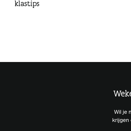
klastips
g
e
n
Weke
Wil je
krijgen