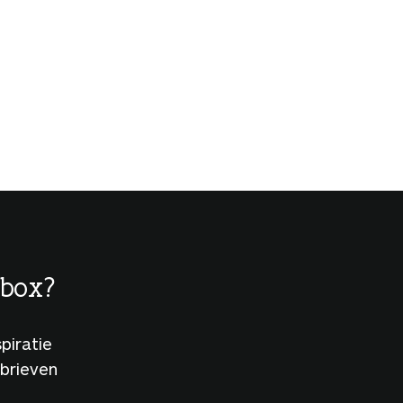
lbox?
piratie
sbrieven