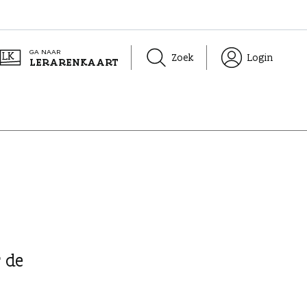
GA NAAR
Zoek
Login
LERARENKAART
r de
e