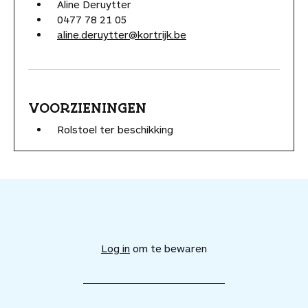
Aline Deruytter
0477 78 21 05
aline.deruytter@kortrijk.be
VOORZIENINGEN
Rolstoel ter beschikking
V
o
e
Log in
om te bewaren
g
d
i
t