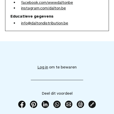
facebook.com/wwwdaltonbe
instagram.com/dalton.be
Educatieve gegevens
info@daltondistribution.be
V
o
e
Log in
om te bewaren
g
d
i
t
v
Deel dit voordeel
o
o
r
D
D
D
D
D
P
K
d