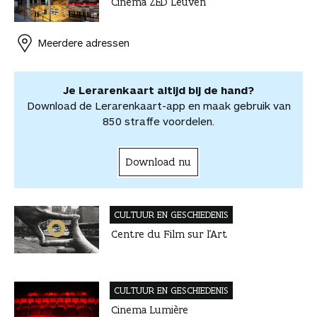
Cinema ZED Leuven
b
e
e
t
a
o
o
o
r
d
s
i
o
o
o
e
I
A
l
r
r
Meerdere adressen
k
s
n
p
d
d
t
p
e
e
e
l
Je Lerarenkaart altijd bij de hand?
l
e
Download de Lerarenkaart-app en maak gebruik van
n
850 straffe voordelen.
Download nu
CULTUUR EN GESCHIEDENIS
Centre du Film sur l’Art
CULTUUR EN GESCHIEDENIS
Cinema Lumière