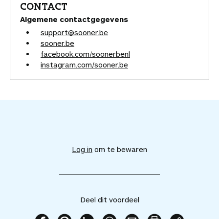
CONTACT
Algemene contactgegevens
support@sooner.be
sooner.be
facebook.com/soonerbenl
instagram.com/sooner.be
V
o
e
Log in
om te bewaren
g
d
i
t
v
Deel dit voordeel
o
o