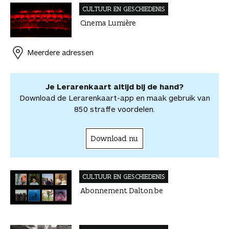
c
n
n
h
-
t
e
CULTUUR EN GESCHIEDENIS
e
t
k
a
m
v
v
Cinema Lumière
b
e
e
t
a
o
o
o
r
d
s
i
o
o
o
e
I
A
l
r
r
Meerdere adressen
k
s
n
p
d
d
t
p
e
e
e
l
Je Lerarenkaart altijd bij de hand?
l
e
Download de Lerarenkaart-app en maak gebruik van
n
850 straffe voordelen.
Download nu
CULTUUR EN GESCHIEDENIS
Abonnement Dalton.be