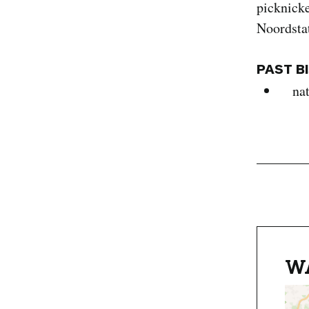
picknicke
Noordsta
PAST B
na
W