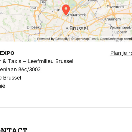
LEXPO
Plan je 
 & Taxis – Leefmilieu Brussel
enlaan 86c/3002
0 Brussel
gië
ONTACT