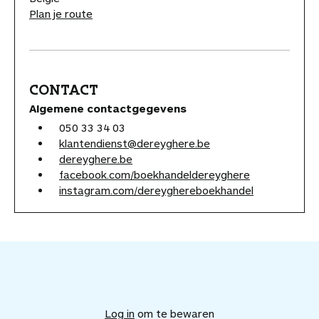
Plan je route
CONTACT
Algemene contactgegevens
050 33 34 03
klantendienst@dereyghere.be
dereyghere.be
facebook.com/boekhandeldereyghere
instagram.com/dereyghereboekhandel
V
o
e
Log in
om te bewaren
g