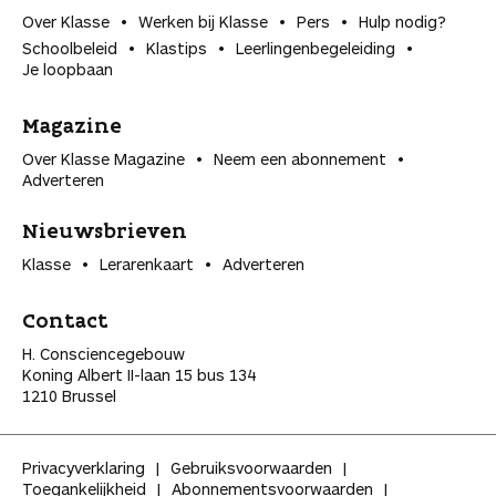
Over Klasse
Werken bij Klasse
Pers
Hulp nodig?
Schoolbeleid
Klastips
Leerlingen­begeleiding
Je loopbaan
Magazine
Over Klasse Magazine
Neem een abonnement
Adverteren
Nieuwsbrieven
Klasse
Lerarenkaart
Adverteren
Contact
H. Consciencegebouw
Koning Albert II-laan 15 bus 134
1210 Brussel
Privacyverklaring
Gebruiksvoorwaarden
Toegankelijkheid
Abonnementsvoorwaarden