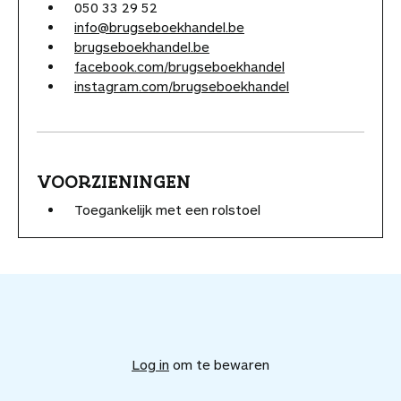
050 33 29 52
info@brugseboekhandel.be
brugseboekhandel.be
facebook.com/brugseboekhandel
instagram.com/brugseboekhandel
VOORZIENINGEN
Toegankelijk met een rolstoel
V
o
e
Log in
om te bewaren
g
d