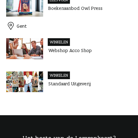
Boekenaanbod Owl Press
Gent
WINKELEN
Webshop Acco Shop
WINKELEN
Standaard Uitgeverij