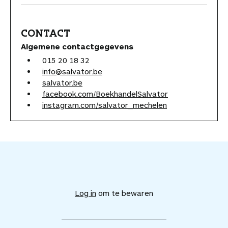
CONTACT
Algemene contactgegevens
015 20 18 32
info@salvator.be
salvator.be
facebook.com/BoekhandelSalvator
instagram.com/salvator_mechelen
V
o
e
Log in
om te bewaren
g
d
i