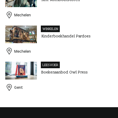
Mechelen
WINKELEN
Kinderboekhandel Pardoes
Mechelen
LEESVOER
Boekenaanbod Owl Press
Gent