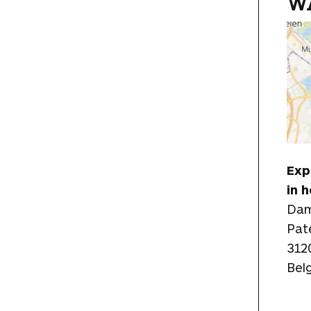
W
Exp
in 
Dam
Pat
312
Bel