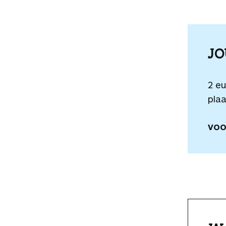
J
2 e
plaa
VOO