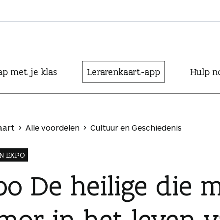
ap met je klas
Lerarenkaart-app
Hulp n
aart
Alle voordelen
Cultuur en Geschiedenis
N EXPO
po De heilige die 
mor in het leven 