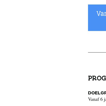
Va
PROG
DOELG
Vanaf 6 j