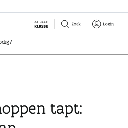
GA NAAR
Zoek
Login
K
L
odig?
A
S
S
E
moppen tapt:
van