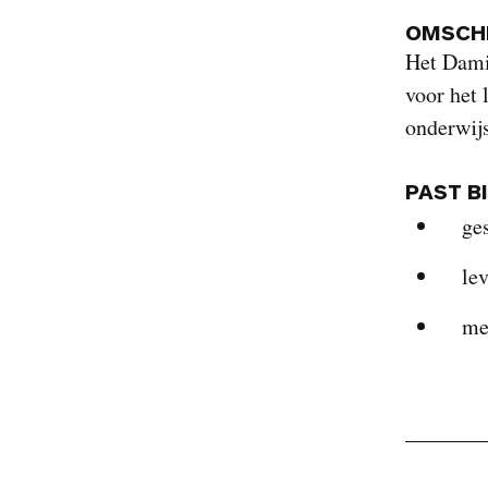
OMSCHR
Het Dami
voor het 
onderwijs
PAST B
ge
le
me