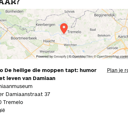
AAR?
o De heilige die moppen tapt: humor
Plan je 
het leven van Damiaan
iaanmuseum
er Damiaanstraat 37
0 Tremelo
gië