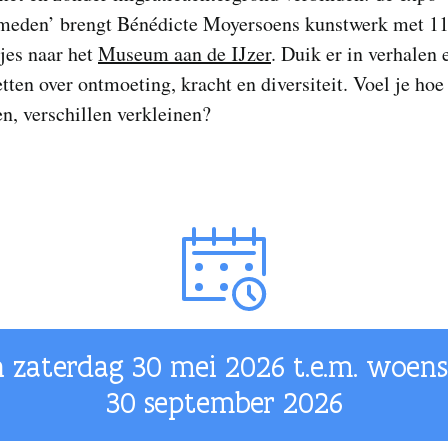
meden’ brengt Bénédicte Moyersoens kunstwerk met 1
jes naar het
Museum aan de IJzer
. Duik er in verhalen 
tten over ontmoeting, kracht en diversiteit. Voel je hoe
n, verschillen verkleinen?
 zaterdag
30 mei 2026
t.e.m. woen
30 september 2026