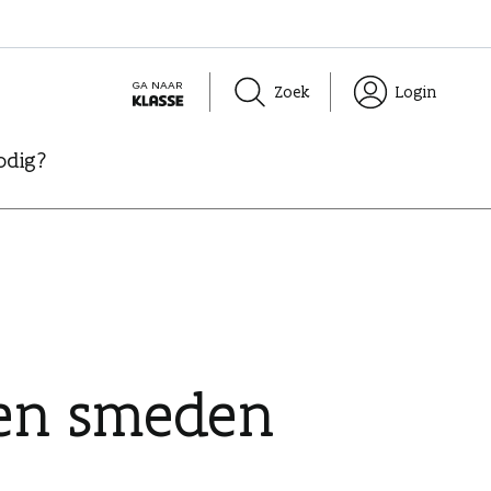
GA NAAR
Zoek
Login
K
L
odig?
A
S
S
E
en smeden