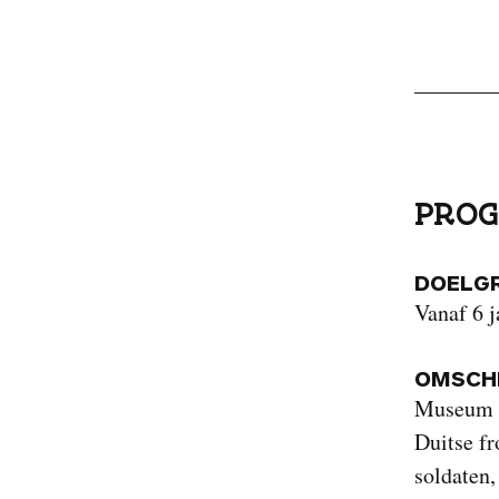
PROG
DOELG
Vanaf 6 j
OMSCHR
Museum aa
Duitse fr
soldaten,