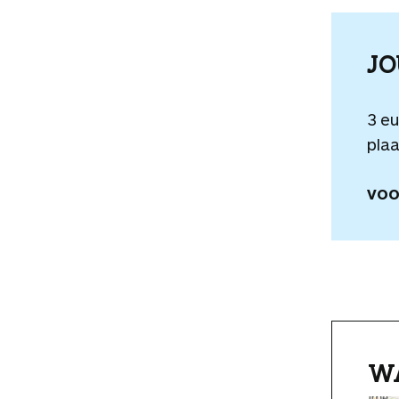
J
3 e
plaa
VOO
W