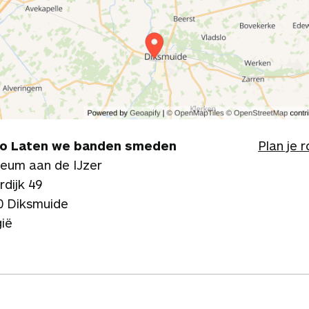
o Laten we banden smeden
Plan je 
eum aan de IJzer
rdijk 49
0 Diksmuide
gië