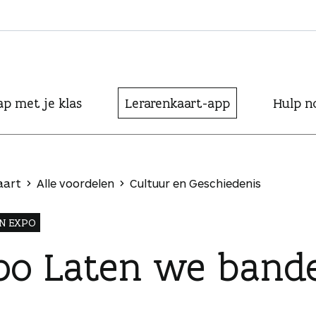
ap met je klas
Lerarenkaart-app
Hulp n
aart
Alle voordelen
Cultuur en Geschiedenis
N EXPO
po Laten we band