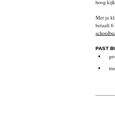
hoog kijk
Met je kl
betaalt 6
schoolbe
PAST B
ge
me