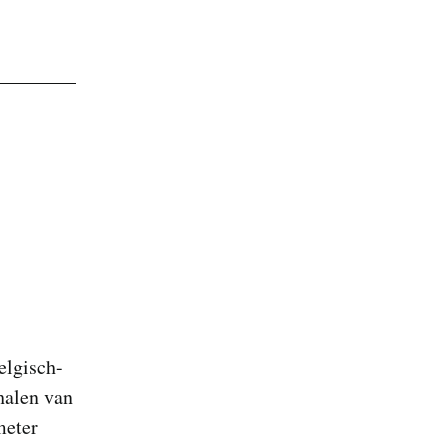
elgisch-
halen van
meter