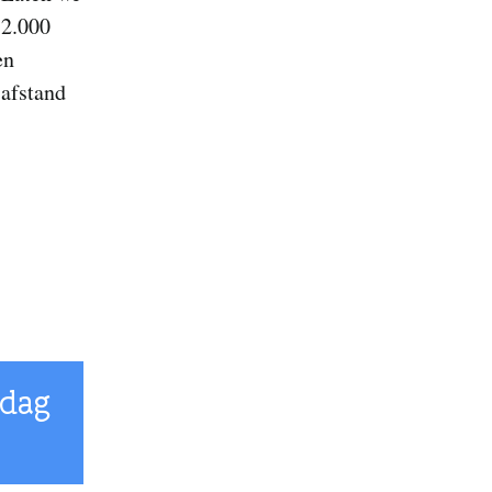
12.000
en
 afstand
sdag