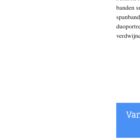
banden s
spanband
duoportre
verdwijne
Van