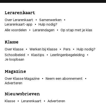
Lerarenkaart
Over Lerarenkaart
Samenwerken
Lerarenkaart-app
Hulp nodig?
Alle voordelen
Lerarendagen
Op stap met je klas
Klasse
Over Klasse
Werken bij Klasse
Pers
Hulp nodig?
Schoolbeleid
Klastips
Leerlingen­begeleiding
Je loopbaan
Magazine
Over Klasse Magazine
Neem een abonnement
Adverteren
Nieuwsbrieven
Klasse
Lerarenkaart
Adverteren