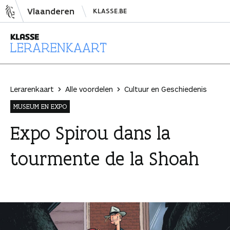
N
Vlaanderen
KLASSE.BE
a
a
r
i
L
n
e
h
r
Lerarenkaart
Alle voordelen
Cultuur en Geschiedenis
o
a
MUSEUM EN EXPO
u
r
d
e
Expo Spirou dans la
s
n
tourmente de la Shoah
p
k
r
a
i
a
n
r
g
t
e