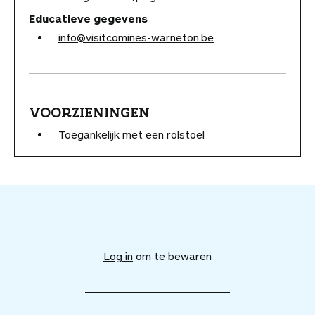
Educatieve gegevens
info@visitcomines-warneton.be
VOORZIENINGEN
Toegankelijk met een rolstoel
V
o
e
Log in
om te bewaren
g
d
i
t