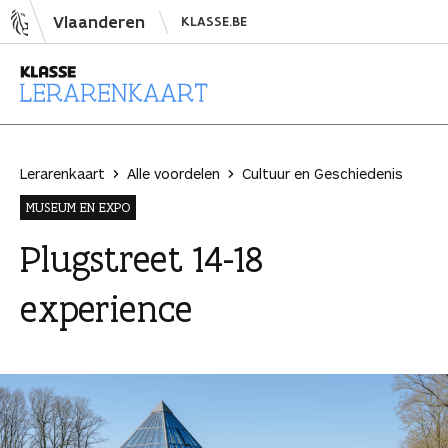
N
Vlaanderen
KLASSE.BE
a
a
r
i
L
n
e
h
r
Lerarenkaart
Alle voordelen
Cultuur en Geschiedenis
o
a
MUSEUM EN EXPO
u
r
d
e
Plugstreet 14-18
s
n
experience
p
k
r
a
i
a
n
r
g
t
e