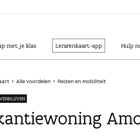
ap met je klas
Lerarenkaart-app
Hulp n
aart
Alle voordelen
Reizen en mobiliteit
VERBLIJVEN
kantiewoning Amo