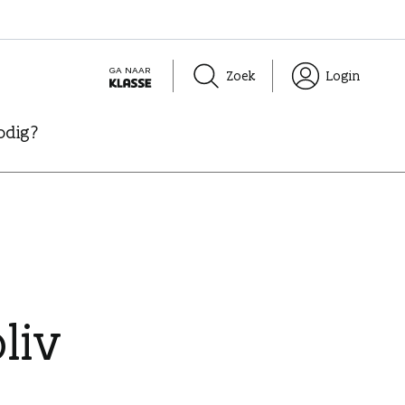
GA NAAR
Zoek
Login
K
L
odig?
A
S
S
E
liv