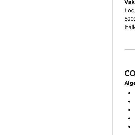
Vak
Loc
5202
Ital
C
Alg