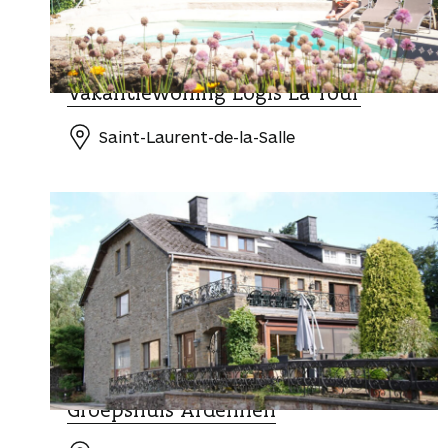
REIZEN EN MOBILITEIT
Vakantiewoning Logis La Tour
Saint-Laurent-de-la-Salle
REIZEN EN MOBILITEIT
Groepshuis Ardennen