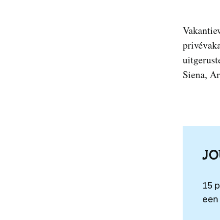
Vakantiew
privévak
uitgerust
Siena, Ar
J
15 
een 