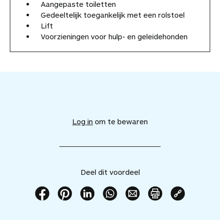
Aangepaste toiletten
Gedeeltelijk toegankelijk met een rolstoel
Lift
Voorzieningen voor hulp- en geleidehonden
V
o
e
Log in
om te bewaren
g
d
i
t
v
Deel dit voordeel
o
o
r
D
D
D
D
D
P
K
d
e
e
e
e
e
r
o