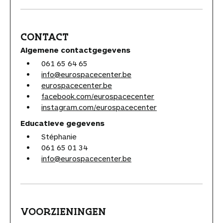
CONTACT
Algemene contactgegevens
061 65 64 65
info@eurospacecenter.be
eurospacecenter.be
facebook.com/eurospacecenter
instagram.com/eurospacecenter
Educatieve gegevens
Stéphanie
061 65 01 34
info@eurospacecenter.be
VOORZIENINGEN