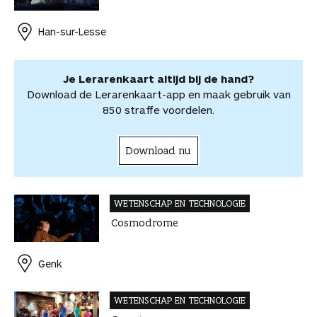
o
r
d
s
i
o
o
o
e
I
A
l
r
r
Han-sur-Lesse
k
s
n
p
d
d
t
p
e
e
e
l
Je Lerarenkaart altijd bij de hand?
l
e
Download de Lerarenkaart-app en maak gebruik van
n
850 straffe voordelen.
Download nu
WETENSCHAP EN TECHNOLOGIE
Cosmodrome
Genk
WETENSCHAP EN TECHNOLOGIE