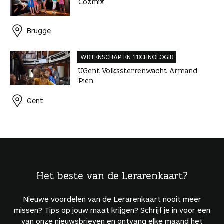
Cozmix
Brugge
WETENSCHAP EN TECHNOLOGIE
UGent Volkssterrenwacht Armand
Pien
Gent
Het beste van de Lerarenkaart?
Nieuwe voordelen van de Lerarenkaart nooit meer
missen? Tips op jouw maat krijgen? Schrijf je in voor een
van onze nieuwsbrieven en ontvang elke maand het