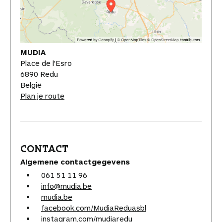
MUDIA
Place de l'Esro
6890 Redu
België
Plan je route
CONTACT
Algemene contactgegevens
061 51 11 96
info@mudia.be
mudia.be
facebook.com/MudiaReduasbl
instagram.com/mudiaredu