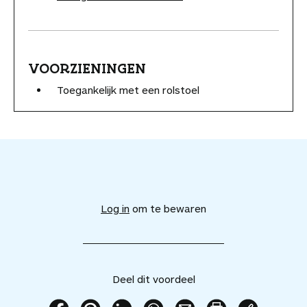
VOORZIENINGEN
Toegankelijk met een rolstoel
V
o
e
Log in
om te bewaren
g
d
i
t
v
Deel dit voordeel
o
o