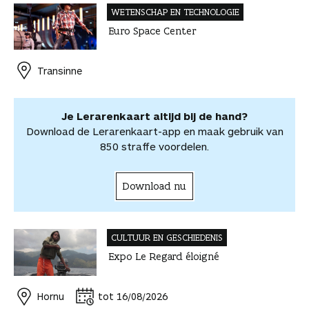
c
n
n
h
-
t
e
WETENSCHAP EN TECHNOLOGIE
e
t
k
a
m
v
v
Euro Space Center
b
e
e
t
a
o
o
o
r
d
s
i
o
o
o
e
I
A
l
r
r
Transinne
k
s
n
p
d
d
t
p
e
e
e
l
Je Lerarenkaart altijd bij de hand?
l
e
Download de Lerarenkaart-app en maak gebruik van
n
850 straffe voordelen.
Download nu
CULTUUR EN GESCHIEDENIS
Expo Le Regard éloigné
Hornu
tot 16/08/2026