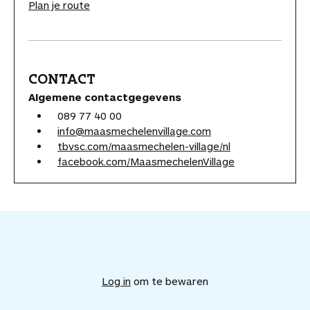
Plan je route
CONTACT
Algemene contactgegevens
089 77 40 00
info@maasmechelenvillage.com
tbvsc.com/maasmechelen-village/nl
facebook.com/MaasmechelenVillage
V
o
e
Log in
om te bewaren
g
d