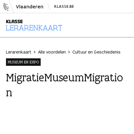
N
Vlaanderen
KLASSE.BE
a
a
r
i
L
n
e
h
r
Lerarenkaart
Alle voordelen
Cultuur en Geschiedenis
o
a
MUSEUM EN EXPO
u
r
d
e
MigratieMuseumMigratio
s
n
n
p
k
r
a
i
a
n
r
g
t
e