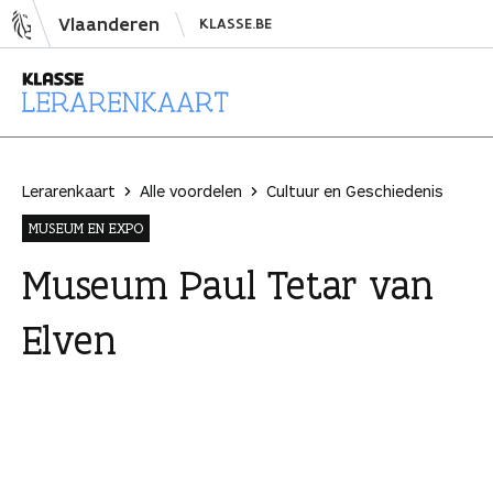
N
Vlaanderen
KLASSE.BE
a
a
r
i
L
n
e
h
r
Lerarenkaart
Alle voordelen
Cultuur en Geschiedenis
o
a
MUSEUM EN EXPO
u
r
d
e
Museum Paul Tetar van
s
n
Elven
p
k
r
a
i
a
n
r
g
t
e