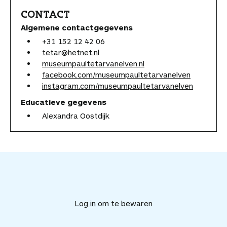
CONTACT
Algemene contactgegevens
+31 152 12 42 06
tetar@hetnet.nl
museumpaultetarvanelven.nl
facebook.com/museumpaultetarvanelven
instagram.com/museumpaultetarvanelven
Educatieve gegevens
Alexandra Oostdijk
V
o
e
Log in
om te bewaren
g
d