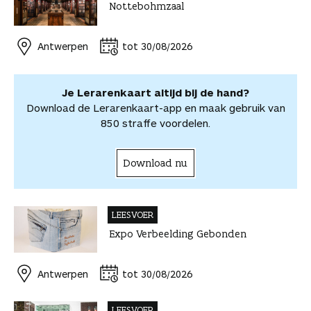
Nottebohmzaal
b
e
e
t
a
o
o
o
r
d
s
i
o
o
o
e
I
A
l
r
r
Antwerpen
tot 30/08/2026
k
s
n
p
d
d
t
p
e
e
e
l
Je Lerarenkaart altijd bij de hand?
l
e
Download de Lerarenkaart-app en maak gebruik van
n
850 straffe voordelen.
Download nu
LEESVOER
Expo Verbeelding Gebonden
Antwerpen
tot 30/08/2026
LEESVOER