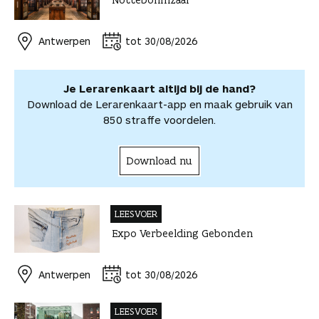
b
e
e
t
a
o
o
o
r
d
s
i
o
o
o
e
I
A
l
r
r
Antwerpen
tot 30/08/2026
k
s
n
p
d
d
t
p
e
e
e
l
Je Lerarenkaart altijd bij de hand?
l
e
Download de Lerarenkaart-app en maak gebruik van
n
850 straffe voordelen.
Download nu
LEESVOER
Expo Verbeelding Gebonden
Antwerpen
tot 30/08/2026
LEESVOER