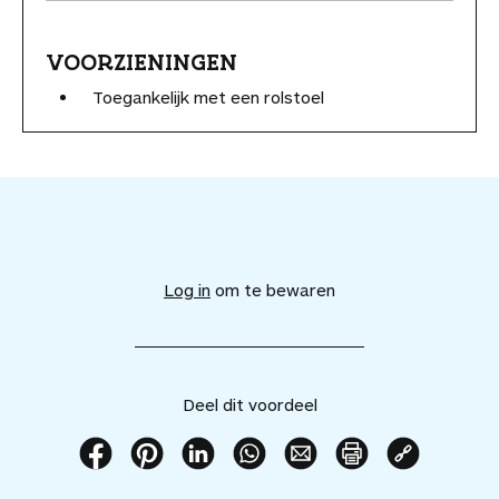
VOORZIENINGEN
Toegankelijk met een rolstoel
V
o
e
Log in
om te bewaren
g
d
i
t
v
Deel dit voordeel
o
o
r
D
D
D
D
D
P
K
d