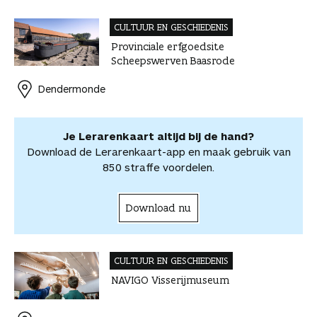
a
i
i
W
e
i
d
c
n
n
h
-
t
e
CULTUUR EN GESCHIEDENIS
e
t
k
a
m
v
v
Provinciale erfgoedsite
b
e
e
t
a
o
o
Scheepswerven Baasrode
o
r
d
s
i
o
o
o
e
I
A
l
r
r
Dendermonde
k
s
n
p
d
d
t
p
e
e
e
l
Je Lerarenkaart altijd bij de hand?
l
e
Download de Lerarenkaart-app en maak gebruik van
n
850 straffe voordelen.
Download nu
CULTUUR EN GESCHIEDENIS
NAVIGO Visserijmuseum