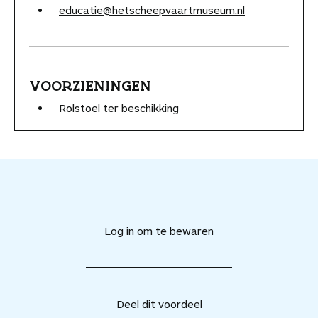
educatie@hetscheepvaartmuseum.nl
VOORZIENINGEN
Rolstoel ter beschikking
V
o
e
Log in
om te bewaren
g
d
i
t
v
Deel dit voordeel
o