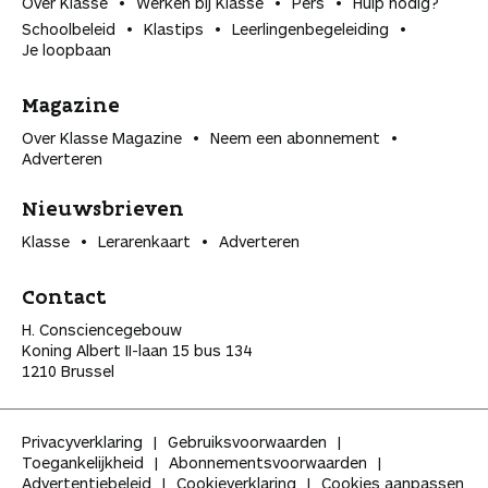
Over Klasse
Werken bij Klasse
Pers
Hulp nodig?
Schoolbeleid
Klastips
Leerlingen­begeleiding
Je loopbaan
Magazine
Over Klasse Magazine
Neem een abonnement
Adverteren
Nieuwsbrieven
Klasse
Lerarenkaart
Adverteren
Contact
H. Consciencegebouw
Koning Albert II-laan 15 bus 134
1210 Brussel
Privacyverklaring
Gebruiksvoorwaarden
Toegankelijkheid
Abonnementsvoorwaarden
Advertentiebeleid
Cookieverklaring
Cookies aanpassen