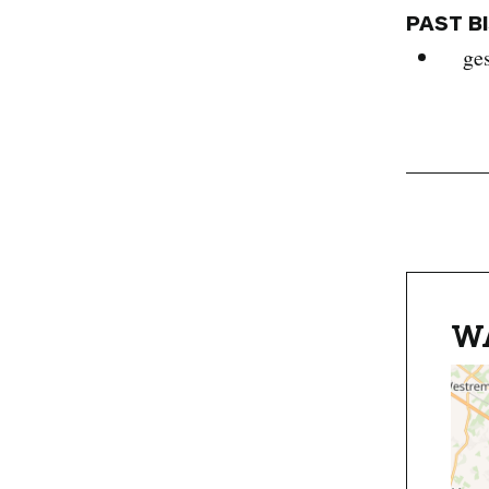
PAST B
ge
W