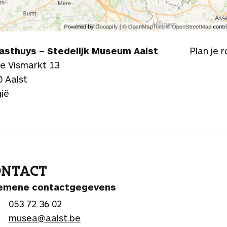
Gasthuys – Stedelijk Museum Aalst
Plan je 
e Vismarkt 13
0 Aalst
gië
ONTACT
emene contactgegevens
053 72 36 02
musea@aalst.be