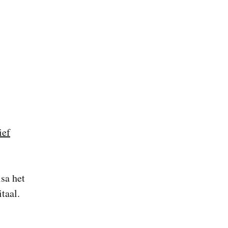
ief
isa het
taal.