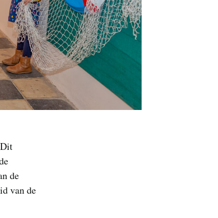
 Dit
 de
an de
eid van de