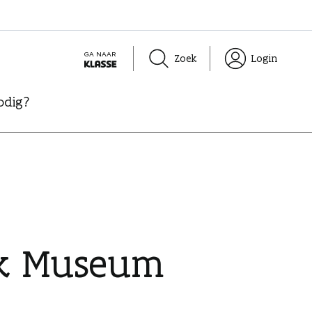
GA NAAR
Zoek
Login
K
L
odig?
A
S
S
E
ijk Museum