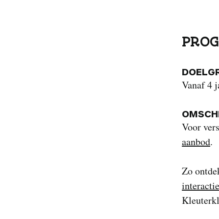
PROG
DOELG
Vanaf 4 j
OMSCHR
Voor vers
aanbod
.
Zo ontdek
interacti
Kleuterkl