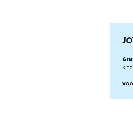
J
Gra
kind
VOO