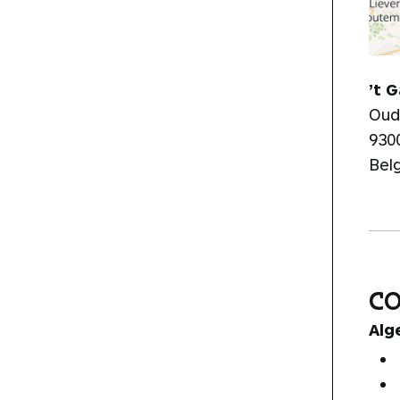
’t 
Oud
930
Bel
C
Alg