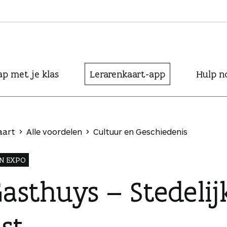
ap met je klas
Lerarenkaart-app
Hulp n
aart
Alle voordelen
Cultuur en Geschiedenis
N EXPO
Gasthuys – Stedel
st