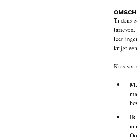
OMSCHR
Tijdens 
tarieven.
leerlinge
krijgt ee
Kies voo
M.
ma
bo
Ik
uu
Oo