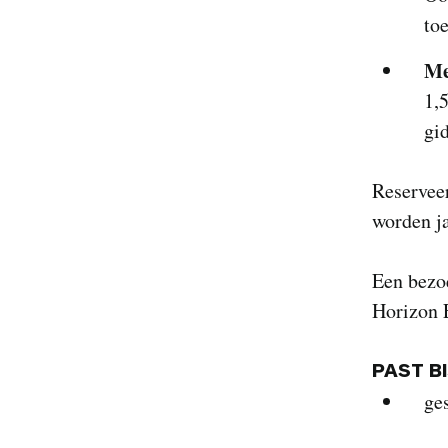
to
Me
1,
gi
Reserveer
worden ja
Een bezo
Horizon E
PAST B
ge