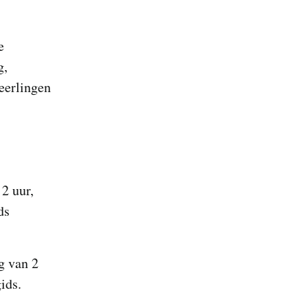
e
g,
leerlingen
 2 uur,
ds
g van 2
ids.