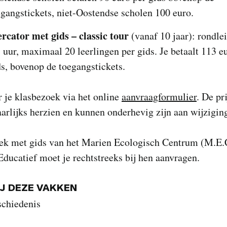
egangstickets, niet-Oostendse scholen 100 euro.
rcator met gids – classic tour
(vanaf 10 jaar): rondle
5 uur, maximaal 20 leerlingen per gids. Je betaalt 113 e
ds, bovenop de toegangstickets.
 je klasbezoek via het online
aanvraagformulier
. De pr
arlijks herzien en kunnen onderhevig zijn aan wijzigin
ek met gids van het Marien Ecologisch Centrum (M.E.
ducatief moet je rechtstreeks bij hen aanvragen.
IJ DEZE VAKKEN
schiedenis