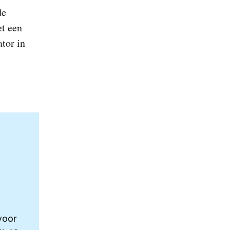
de
et een
ator in
voor