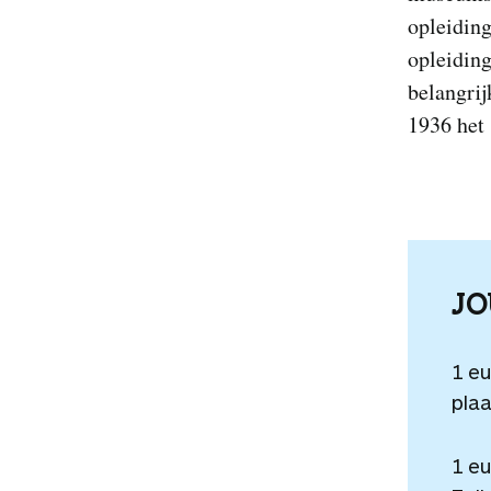
opleidin
opleiding
belangrij
1936 het 
J
1 e
plaa
1 e