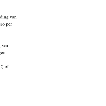
iding van
uro per
ijzen
gen.
C) of