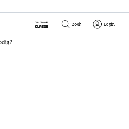
GA NAAR
Zoek
Login
K
L
odig?
A
S
S
E