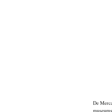
De Merca
museumsch