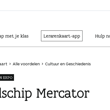
ap met je klas
Lerarenkaart-app
Hulp n
aart
Alle voordelen
Cultuur en Geschiedenis
N EXPO
lschip Mercator