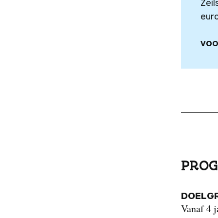
Zei
euro
VOO
PROG
DOELG
Vanaf 4 j