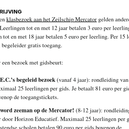
IJVING
een
klasbezoek aan het Zeilschip Mercator
gelden ander
 Leerlingen tot en met 12 jaar betalen 3 euro per leerlin
n tot en met 18 jaar betalen 5 euro per leerling. Per 15 
n begeleider gratis toegang.
r een bezoek met gidsbeurt:
E.C.’s begeleid bezoek
(vanaf 4 jaar): rondleiding van
ximaal 25 leerlingen per gids. Je betaalt 81 euro per gi
venop de toegangstickets.
 word zeeman op de Mercator!
(8-12 jaar): rondleidin
r door Horizon Educatief. Maximaal 25 leerlingen per g
stendse scholen betalen 90 euro per gids bovenop de