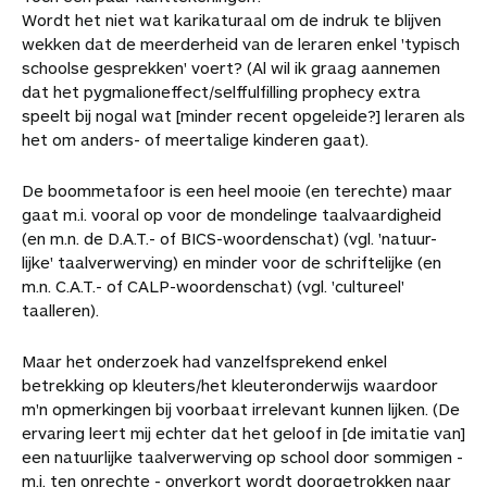
c
n
n
h
-
i
e
Wordt het niet wat karikaturaal om de indruk te blijven
e
t
k
a
m
t
a
wekken dat de meerderheid van de leraren enkel 'typisch
b
e
e
t
a
a
r
schoolse gesprekken' voert? (Al wil ik graag aannemen
o
r
d
s
i
r
t
dat het pygmalioneffect/selffulfilling prophecy extra
o
e
I
A
l
t
i
speelt bij nogal wat [minder recent opgeleide?] leraren als
k
s
n
p
i
k
het om anders- of meertalige kinderen gaat).
t
p
k
e
e
l
De boommetafoor is een heel mooie (en terechte) maar
l
s
gaat m.i. vooral op voor de mondelinge taalvaardigheid
(en m.n. de D.A.T.- of BICS-woordenschat) (vgl. 'natuur-
lijke' taalverwerving) en minder voor de schriftelijke (en
m.n. C.A.T.- of CALP-woordenschat) (vgl. 'cultureel'
taalleren).
Maar het onderzoek had vanzelfsprekend enkel
betrekking op kleuters/het kleuteronderwijs waardoor
m'n opmerkingen bij voorbaat irrelevant kunnen lijken. (De
ervaring leert mij echter dat het geloof in [de imitatie van]
een natuurlijke taalverwerving op school door sommigen -
m.i. ten onrechte - onverkort wordt doorgetrokken naar