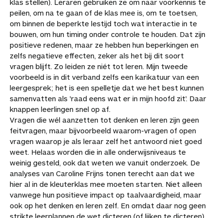
klas stellen). Leraren gebruiken ze om naar voorkennis te
peilen, om na te gaan of de klas mee is, om te toetsen,
om binnen de beperkte lestijd toch wat interactie in te
bouwen, om hun timing onder controle te houden. Dat zijn
positieve redenen, maar ze hebben hun beperkingen en
zelfs negatieve effecten, zeker als het bij dit soort
vragen blijft. Zo leiden ze niét tot leren. Mijn tweede
voorbeeld is in dit verband zelfs een karikatuur van een
leergesprek; het is een spelletje dat we het best kunnen
samenvatten als 'raad eens wat er in mijn hoofd zit'. Daar
knappen leerlingen snel op af.
Vragen die wél aanzetten tot denken en leren zijn geen
feitvragen, maar bijvoorbeeld waarom-vragen of open
vragen waarop je als leraar zelf het antwoord niet goed
weet. Helaas worden die in alle onderwijsniveaus te
weinig gesteld, ook dat weten we vanuit onderzoek. De
analyses van Caroline Frijns tonen terecht aan dat we
hier al in de kleuterklas mee moeten starten. Niet alleen
vanwege hun positieve impact op taalvaardigheid, maar
ook op het denken en leren zelf. En omdat daar nog geen
strikte leerplannen de wet dicteren (of lijken te dicteren),