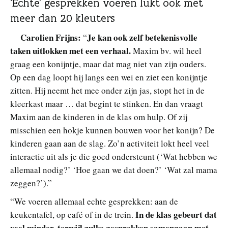
‘Echte’ gesprekken voeren lukt ook met
meer dan 20 kleuters
Carolien Frijns:
Je kan ook zelf betekenisvolle
“
taken uitlokken met een verhaal.
Maxim bv. wil heel
graag een konijntje, maar dat mag niet van zijn ouders.
Op een dag loopt hij langs een wei en ziet een konijntje
zitten. Hij neemt het mee onder zijn jas, stopt het in de
kleerkast maar … dat begint te stinken. En dan vraagt
Maxim aan de kinderen in de klas om hulp. Of zij
misschien een hokje kunnen bouwen voor het konijn? De
kinderen gaan aan de slag. Zo’n activiteit lokt heel veel
interactie uit als je die goed ondersteunt (‘Wat hebben we
allemaal nodig?’ ‘Hoe gaan we dat doen?’ ‘Wat zal mama
zeggen?’).”
“We voeren allemaal echte gesprekken: aan de
In de klas gebeurt dat
keukentafel, op café of in de trein.
veel minder, terwijl zulke gesprekken samengaan met