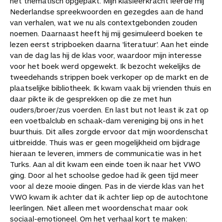
het thematisch opgepakt. Mijn klasleerkracht leerde mij
Nederlandse spreekwoorden en gezegdes aan de hand
van verhalen, wat we nu als contextgebonden zouden
noemen. Daarnaast heeft hij mij gesimuleerd boeken te
lezen eerst stripboeken daarna 'literatuur'. Aan het einde
van de dag las hij de klas voor, waardoor mijn interesse
voor het boek werd opgewekt. Ik bezocht wekelijks de
tweedehands strippen boek verkoper op de markt en de
plaatselijke bibliotheek. Ik kwam vaak bij vrienden thuis en
daar pikte ik de gesprekken op die ze met hun
ouders/broer/zus voerden. En last but not least ik zat op
een voetbalclub en schaak-dam vereniging bij ons in het
buurthuis. Dit alles zorgde ervoor dat mijn woordenschat
uitbreidde. Thuis was er geen mogelijkheid om bijdrage
hieraan te leveren, immers de communicatie was in het
Turks. Aan al dit kwam een einde toen ik naar het VWO
ging. Door al het schoolse gedoe had ik geen tijd meer
voor al deze mooie dingen. Pas in de vierde klas van het
VWO kwam ik achter dat ik achter liep op de autochtone
leerlingen. Niet alleen met woordenschat maar ook
sociaal-emotioneel. Om het verhaal kort te maken: