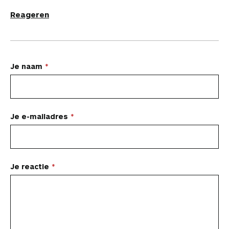
Reageren
L
Je naam
a
a
t
Je e-mailadres
e
e
n
Je reactie
r
e
a
c