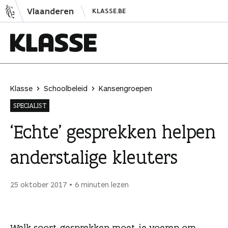
N
Vlaanderen
KLASSE.BE
a
a
r
i
K
n
l
h
a
Klasse
Schoolbeleid
Kansengroepen
o
s
SPECIALIST
u
s
d
e
‘Echte’ gesprekken helpen
s
anderstalige kleuters
p
r
i
25 oktober 2017
6 minuten lezen
n
g
e
Welk soort gesprekken moet je voeren om