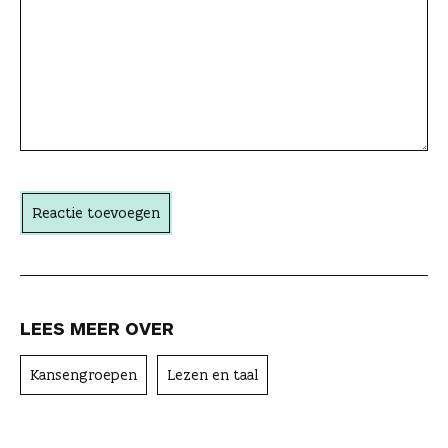
t
i
e
a
c
h
t
Reactie toevoegen
e
r
LEES MEER OVER
Kansengroepen
Lezen en taal