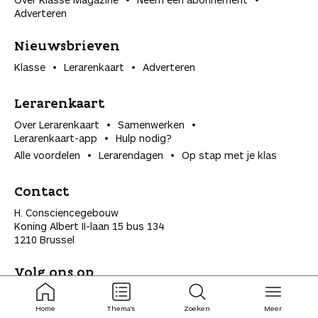
Adverteren
Nieuwsbrieven
Klasse
Lerarenkaart
Adverteren
Lerarenkaart
Over Lerarenkaart
Samenwerken
Lerarenkaart-app
Hulp nodig?
Alle voordelen
Lerarendagen
Op stap met je klas
Contact
H. Consciencegebouw
Koning Albert II-laan 15 bus 134
1210 Brussel
Volg ons op
ingeklapt
ingeklapt
Home
Thema's
Zoeken
Meer