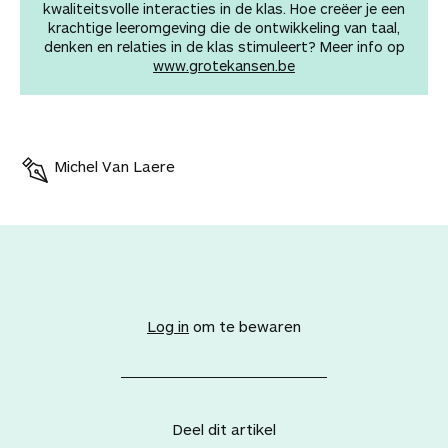
kwaliteitsvolle interacties in de klas. Hoe creëer je een
krachtige leeromgeving die de ontwikkeling van taal,
denken en relaties in de klas stimuleert? Meer info op
www.grotekansen.be
Michel Van Laere
V
o
e
Log in
om te bewaren
g
d
i
t
a
Deel dit artikel
r