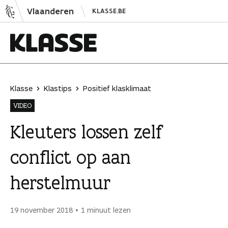
N
Vlaanderen
KLASSE.BE
a
a
r
i
K
n
l
h
a
Klasse
Klastips
Positief klasklimaat
o
s
VIDEO
u
s
d
e
Kleuters lossen zelf
s
conflict op aan
p
r
herstelmuur
i
n
g
19 november 2018
1 minuut lezen
e