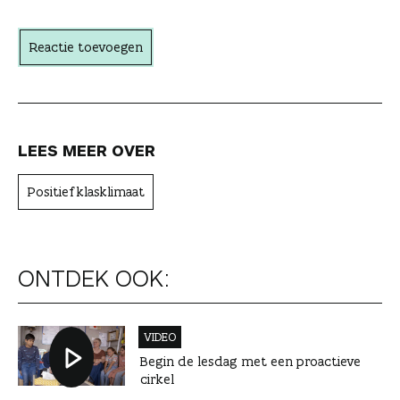
h
t
Reactie toevoegen
e
r
LEES MEER OVER
Positief klasklimaat
ONTDEK OOK:
VIDEO
Begin de lesdag met een proactieve
cirkel