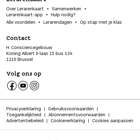
Over Lerarenkaart
Samenwerken
Lerarenkaart-app
Hulp nodig?
Alle voordelen
Lerarendagen
Op stap met je klas
Contact
H. Consciencegebouw
Koning Albert II-laan 15 bus 134
1210 Brussel
Volg ons op
V
V
V
o
o
o
l
l
l
Privacyverklaring
Gebruiksvoorwaarden
g
g
g
Toegankelijkheid
Abonnementsvoorwaarden
K
K
K
Advertentiebeleid
Cookieverklaring
Cookies aanpassen
l
l
l
a
a
a
s
s
s