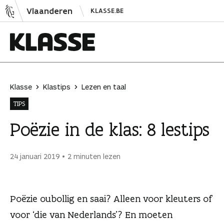
N
Vlaanderen
KLASSE.BE
a
a
r
i
K
n
l
h
a
Klasse
Klastips
Lezen en taal
o
s
TIPS
u
s
d
e
Poëzie in de klas: 8 lestips
s
p
24 januari 2019
2 minuten lezen
r
i
n
Poëzie oubollig en saai? Alleen voor kleuters of
g
e
voor ‘die van Nederlands’? En moeten