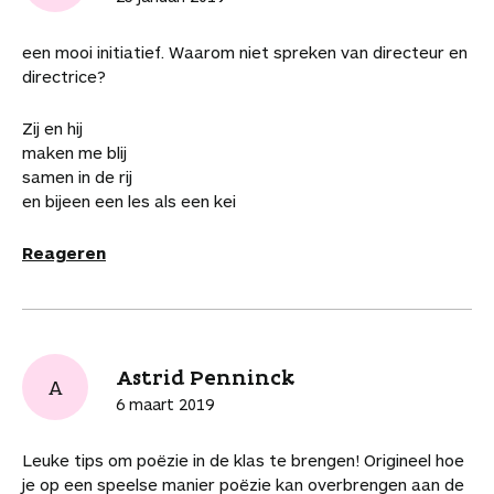
k
k
k
k
k
i
n
b
e
e
e
e
e
k
k
e
een mooi initiatief. Waarom niet spreken van directeur en
l
l
l
l
l
e
n
w
directrice?
o
o
o
v
v
l
a
a
p
p
p
i
i
a
a
Zij en hij
F
P
L
a
a
r
r
maken me blij
a
i
i
W
e
d
d
samen in de rij
c
n
n
h
-
i
e
en bijeen een les als een kei
e
t
k
a
m
t
a
b
e
e
t
a
a
r
Reageren
o
r
d
s
i
r
t
o
e
I
A
l
t
i
k
s
n
p
i
k
t
p
k
e
e
l
l
Astrid Penninck
s
A
6 maart 2019
Leuke tips om poëzie in de klas te brengen! Origineel hoe
je op een speelse manier poëzie kan overbrengen aan de