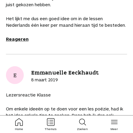
juist gekozen hebben.
Het lijkt me dus een goed idee om in de lessen
Nederlands één keer per maand hieraan tijd te besteden.
Reageren
Emmanuelle Eeckhaudt
E
8 maart 2019
Lezersreactie Klasse
Om enkele ideeën op te doen voor een les poëzie, had ik
het idee enkele tips te zoeken. Deze heb ik dan ook
gevonden in een artikel uit het online tijdschrift Klasse. In
ingeklapt
ingeklapt
het artikel kan je acht tips lezen om poëzie te verwerken
Home
Thema's
Zoeken
Meer