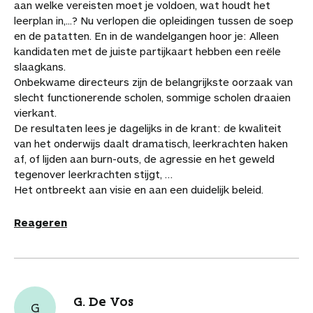
aan welke vereisten moet je voldoen, wat houdt het
F
P
L
a
a
r
r
leerplan in,...? Nu verlopen die opleidingen tussen de soep
a
i
i
W
e
d
d
en de patatten. En in de wandelgangen hoor je: Alleen
c
n
n
h
-
i
e
kandidaten met de juiste partijkaart hebben een reële
e
t
k
a
m
t
a
slaagkans.
b
e
e
t
a
a
r
Onbekwame directeurs zijn de belangrijkste oorzaak van
o
r
d
s
i
r
t
slecht functionerende scholen, sommige scholen draaien
o
e
I
A
l
t
i
vierkant.
k
s
n
p
i
k
De resultaten lees je dagelijks in de krant: de kwaliteit
t
p
k
e
van het onderwijs daalt dramatisch, leerkrachten haken
e
l
af, of lijden aan burn-outs, de agressie en het geweld
l
s
tegenover leerkrachten stijgt, …
Het ontbreekt aan visie en aan een duidelijk beleid.
Reageren
G. De Vos
G