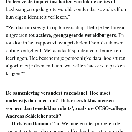
impact inschatten van lokale acties
En leer ze de
of
beslissingen op de grote wereld, zonder dat ze zichzelf en
hun eigen identiteit verliezen.”
“Zet daarom stevig in op burgerschap. Help je leerlingen
tot actieve, geëngageerde wereldburgers
uitgroeien
. En
tot slot: in het rapport zit een prikkelend hoofdstuk over
online veiligheid. Met aandachtspunten voor leraren en
leerlingen. Hoe bescherm je persoonlijke data, hoe sturen
algoritmes je doen en laten, wat willen hackers te pakken
krijgen?”
De samenleving verandert razendsnel. Hoe moet
onderwijs daarmee om? ‘Beter eersteklas mensen
vormen dan tweedeklas robots’, zoals uw OESO-collega
Andreas Schleicher stelt?
Dirk Van Damme:
“Ja. We moeten niet proberen de
computers te verslaan, maar wel keihard investeren in die