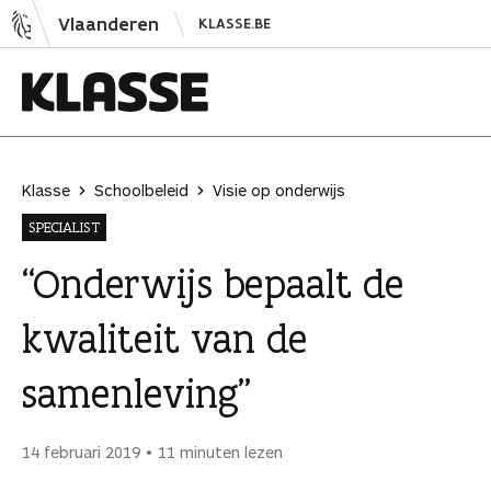
N
Vlaanderen
KLASSE.BE
a
a
r
i
K
n
l
h
a
Klasse
Schoolbeleid
Visie op onderwijs
o
s
SPECIALIST
u
s
d
e
“Onderwijs bepaalt de
s
kwaliteit van de
p
r
samenleving”
i
n
g
14 februari 2019
11 minuten lezen
e