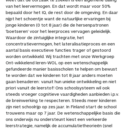
van het leervermogen. En dat wordt maar voor 50%
bepaald door het IQ, de rest door de omgeving. En daar
nijpt het schoentje want de natuurlijke ervaringen bij
jonge kinderen (0 tot 8 jaar) die de hersenpatronen
'boetseren' voor het leerproces vervagen geleidelijk.
Waardoor de zintuiglijke integratie, het
concentratievermogen, het lateralisatieproces en een
aantal basis executieve functies trager of gestoord
worden ontwikkeld. Wij trachten met onze Werkgroep
Ont-wikkelend leren-WOL op een wetenschappelijk
gefundeerde manier basisscholen te helpen om bewust
te worden dat we kinderen tot 8 jaar anders moeten
gaan benaderen: vanuit hun unieke ontwikkeling en niet
priori vanuit de leerstof! Ons schoolsysteem wil ook
steeds vroeger cognitieve vaardigheden aanbieden i.p.v.
de breinwerking te respecteren. Steeds meer kinderen
zijn niet schoolrijp op zes jaar. In Finland start de school
trouwens maar op 7 jaar. De wetenschappelijke basis die
ons onderwijs nu ondersteunt kiest een verkeerde
leerstrategie, namelijk de accumulatietheorieën (snel