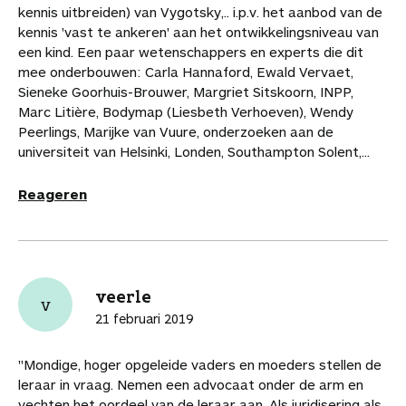
kennis uitbreiden) van Vygotsky,.. i.p.v. het aanbod van de
kennis 'vast te ankeren' aan het ontwikkelingsniveau van
een kind. Een paar wetenschappers en experts die dit
mee onderbouwen: Carla Hannaford, Ewald Vervaet,
Sieneke Goorhuis-Brouwer, Margriet Sitskoorn, INPP,
Marc Litière, Bodymap (Liesbeth Verhoeven), Wendy
Peerlings, Marijke van Vuure, onderzoeken aan de
universiteit van Helsinki, Londen, Southampton Solent,...
Reageren
veerle
v
21 februari 2019
"Mondige, hoger opgeleide vaders en moeders stellen de
leraar in vraag. Nemen een advocaat onder de arm en
vechten het oordeel van de leraar aan. Als juridisering als