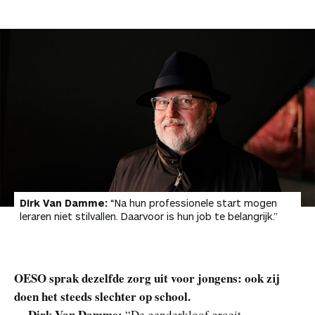
Dirk Van Damme:
“Na hun professionele start mogen
leraren niet stilvallen. Daarvoor is hun job te belangrijk.”
OESO sprak dezelfde zorg uit voor jongens: ook zij
doen het steeds slechter op school.
Dirk Van Damme:
“De genderkloof groeit