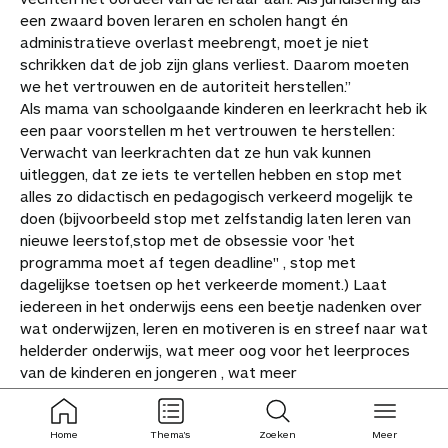
een zwaard boven leraren en scholen hangt én
administratieve overlast meebrengt, moet je niet
schrikken dat de job zijn glans verliest. Daarom moeten
we het vertrouwen en de autoriteit herstellen.”
Als mama van schoolgaande kinderen en leerkracht heb ik
een paar voorstellen m het vertrouwen te herstellen:
Verwacht van leerkrachten dat ze hun vak kunnen
uitleggen, dat ze iets te vertellen hebben en stop met
alles zo didactisch en pedagogisch verkeerd mogelijk te
doen (bijvoorbeeld stop met zelfstandig laten leren van
nieuwe leerstof,stop met de obsessie voor 'het
programma moet af tegen deadline" , stop met
dagelijkse toetsen op het verkeerde moment.) Laat
iedereen in het onderwijs eens een beetje nadenken over
wat onderwijzen, leren en motiveren is en streef naar wat
helderder onderwijs, wat meer oog voor het leerproces
van de kinderen en jongeren , wat meer
leerwinstgevoeligheid) Mondige , hoogopgeleide ouders
zullen het meteen opmerken.
ingeklapt
ingeklapt
Home
Thema's
Zoeken
Meer