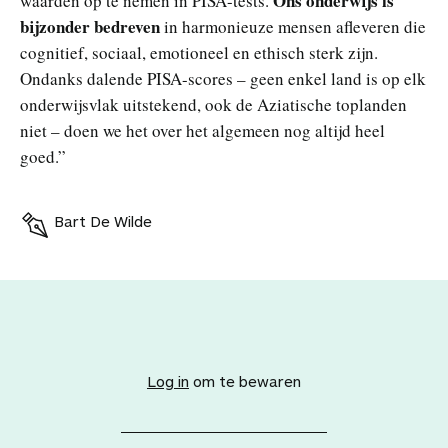
Ons onderwijs is
waarden op te nemen in PISA-tests.
bijzonder bedreven
in harmonieuze mensen afleveren die
cognitief, sociaal, emotioneel en ethisch sterk zijn.
Ondanks dalende PISA-scores – geen enkel land is op elk
onderwijsvlak uitstekend, ook de Aziatische toplanden
niet – doen we het over het algemeen nog altijd heel
goed.”
Bart De Wilde
V
o
e
Log in
om te bewaren
g
d
i