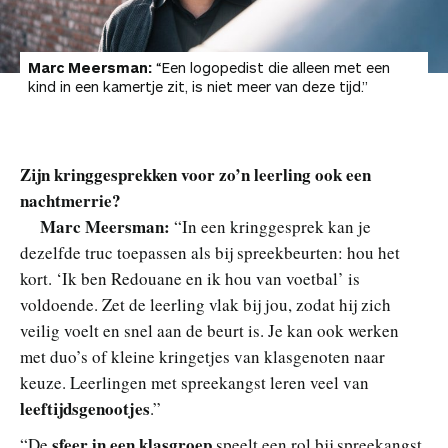
Marc Meersman:
“Een logopedist die alleen met een
kind in een kamertje zit, is niet meer van deze tijd.”
Zijn kringgesprekken voor zo’n leerling ook een
nachtmerrie?
Marc Meersman:
“In een kringgesprek kan je
dezelfde truc toepassen als bij spreekbeurten: hou het
kort. ‘Ik ben Redouane en ik hou van voetbal’ is
voldoende. Zet de leerling vlak bij jou, zodat hij zich
veilig voelt en snel aan de beurt is. Je kan ook werken
met duo’s of kleine kringetjes van klasgenoten naar
keuze. Leerlingen met spreekangst leren veel van
leeftijdsgenootjes
.”
sfeer in een klasgroep
“De
speelt een rol bij spreekangst.