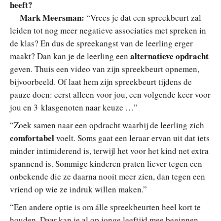
heeft?
Mark Meersman
:
“Vrees je dat een spreekbeurt zal
leiden tot nog meer negatieve associaties met spreken in
de klas? En dus de spreekangst van de leerling erger
alternatieve opdracht
maakt? Dan kan je de leerling een
geven. Thuis een video van zijn spreekbeurt opnemen,
bijvoorbeeld. Of laat hem zijn spreekbeurt tijdens de
pauze doen: eerst alleen voor jou, een volgende keer voor
jou en 3 klasgenoten naar keuze …”
“Zoek samen naar een opdracht waarbij de leerling zich
comfortabel
voelt. Soms gaat een leraar ervan uit dat iets
minder intimiderend is, terwijl het voor het kind net extra
spannend is. Sommige kinderen praten liever tegen een
onbekende die ze daarna nooit meer zien, dan tegen een
vriend op wie ze indruk willen maken.”
“Een andere optie is om álle spreekbeurten heel kort te
houden. Daar kan je al op jonge leeftijd mee beginnen.