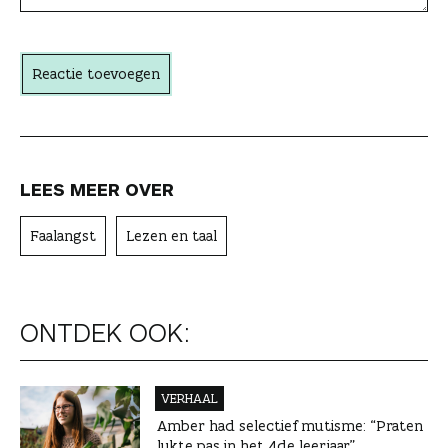
h
t
Reactie toevoegen
e
r
LEES MEER OVER
Faalangst
Lezen en taal
ONTDEK OOK:
VERHAAL
Amber had selectief mutisme: “Praten
lukte pas in het 4de leerjaar”