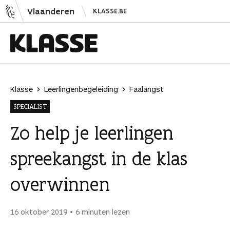
N
Vlaanderen
KLASSE.BE
a
a
r
i
K
n
l
h
a
Klasse
Leerlingenbegeleiding
Faalangst
o
s
SPECIALIST
u
s
d
e
Zo help je leerlingen
s
spreekangst in de klas
p
r
overwinnen
i
n
g
16 oktober 2019
6 minuten lezen
e