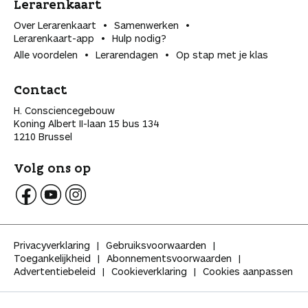
Lerarenkaart
Over Lerarenkaart
Samenwerken
Lerarenkaart-app
Hulp nodig?
Alle voordelen
Lerarendagen
Op stap met je klas
Contact
H. Consciencegebouw
Koning Albert II-laan 15 bus 134
1210 Brussel
Volg ons op
V
V
V
o
o
o
l
l
l
Privacyverklaring
Gebruiksvoorwaarden
g
g
g
Toegankelijkheid
Abonnementsvoorwaarden
K
K
K
Advertentiebeleid
Cookieverklaring
Cookies aanpassen
l
l
l
a
a
a
s
s
s