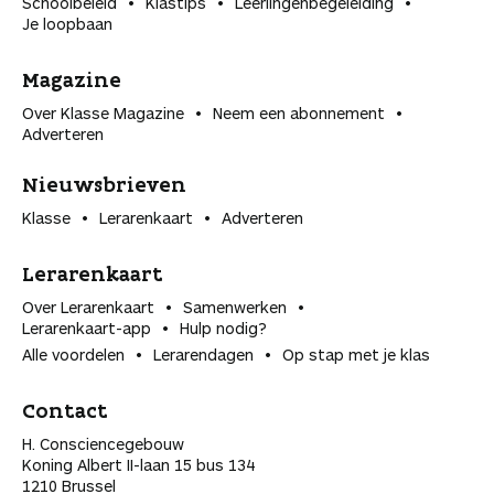
Schoolbeleid
Klastips
Leerlingen­begeleiding
Je loopbaan
Magazine
Over Klasse Magazine
Neem een abonnement
Adverteren
Nieuwsbrieven
Klasse
Lerarenkaart
Adverteren
Lerarenkaart
Over Lerarenkaart
Samenwerken
Lerarenkaart-app
Hulp nodig?
Alle voordelen
Lerarendagen
Op stap met je klas
Contact
H. Consciencegebouw
Koning Albert II-laan 15 bus 134
1210 Brussel