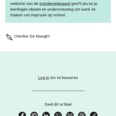
website van de
Scholierenkoepel
geeft jou en je
leerlingen ideeën en ondersteuning om werk te
maken van inspraak op school.
Cherline De Maeght
V
o
e
Log in
om te bewaren
g
d
i
t
a
Deel dit artikel
r
t