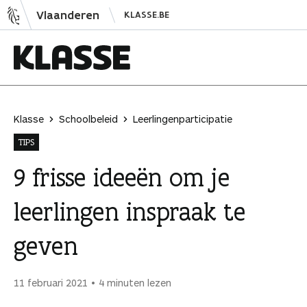
N
Vlaanderen
KLASSE.BE
a
a
r
i
K
n
l
h
a
Klasse
Schoolbeleid
Leerlingenparticipatie
o
s
TIPS
u
s
d
e
9 frisse ideeën om je
s
leerlingen inspraak te
p
r
geven
i
n
g
11 februari 2021
4 minuten lezen
e