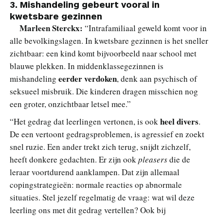
3.
Mishandeling gebeurt vooral in
kwetsbare gezinnen
Marleen Sterckx:
“Intrafamiliaal geweld komt voor in
alle bevolkingslagen. In kwetsbare gezinnen is het sneller
zichtbaar: een kind komt bijvoorbeeld naar school met
blauwe plekken. In middenklassegezinnen is
eerder verdoken
mishandeling
, denk aan psychisch of
seksueel misbruik. Die kinderen dragen misschien nog
een groter, onzichtbaar letsel mee.”
heel divers
“Het gedrag dat leerlingen vertonen, is ook
.
De een vertoont gedragsproblemen, is agressief en zoekt
snel ruzie. Een ander trekt zich terug, snijdt zichzelf,
heeft donkere gedachten. Er zijn ook
pleasers
die de
leraar voortdurend aanklampen. Dat zijn allemaal
copingstrategieën: normale reacties op abnormale
situaties. Stel jezelf regelmatig de vraag: wat wil deze
leerling ons met dit gedrag vertellen? Ook bij