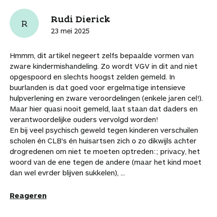
r
r
r
r
r
a
e
n
t
t
t
t
t
r
l
Rudi Dierick
j
R
i
i
i
i
i
t
i
e
23 mei 2025
k
k
k
k
k
i
n
b
e
e
e
e
e
k
k
e
Hmmm, dit artikel negeert zelfs bepaalde vormen van
l
l
l
l
l
e
n
w
zware kindermishandeling. Zo wordt VGV in dit and niet
o
o
o
v
v
l
a
a
opgespoord en slechts hoogst zelden gemeld. In
p
p
p
i
i
a
a
buurlanden is dat goed voor ergelmatige intensieve
F
P
L
a
a
r
r
hulpverlening en zware veroordelingen (enkele jaren cel!).
a
i
i
W
e
d
d
Maar hier quasi nooit gemeld, laat staan dat daders en
c
n
n
h
-
i
e
verantwoordelijke ouders vervolgd worden!
e
t
k
a
m
t
a
En bij veel psychisch geweld tegen kinderen verschuilen
b
e
e
t
a
a
r
scholen én CLB's én huisartsen zich o zo dikwijls achter
o
r
d
s
i
r
t
drogredenen om niet te moeten optreden:; privacy, het
o
e
I
A
l
t
i
woord van de ene tegen de andere (maar het kind moet
k
s
n
p
i
k
dan wel evrder blijven sukkelen), ...
t
p
k
e
e
l
Reageren
l
s