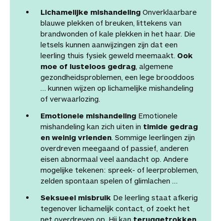
Lichamelijke mishandeling
Onverklaarbare
blauwe plekken of breuken, littekens van
brandwonden of kale plekken in het haar. Die
letsels kunnen aanwijzingen zijn dat een
leerling thuis fysiek geweld meemaakt.
Ook
moe of lusteloos gedrag
, algemene
gezondheidsproblemen, een lege brooddoos
… kunnen wijzen op lichamelijke mishandeling
of verwaarlozing.
Emotionele mishandeling
Emotionele
mishandeling kan zich uiten in
timide gedrag
en weinig vrienden
. Sommige leerlingen zijn
overdreven meegaand of passief, anderen
eisen abnormaal veel aandacht op. Andere
mogelijke tekenen: spreek- of leerproblemen,
zelden spontaan spelen of glimlachen …
Seksueel misbruik
De leerling staat afkerig
tegenover lichamelijk contact, of zoekt het
net overdreven op. Hij kan
teruggetrokken