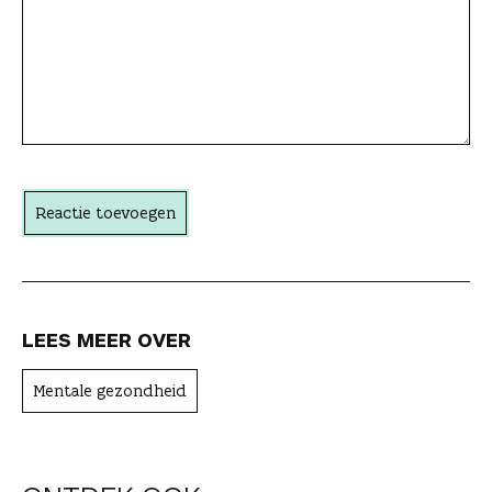
i
e
a
c
h
t
Reactie toevoegen
e
r
LEES MEER OVER
Mentale gezondheid