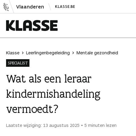
N
Vlaanderen
KLASSE.BE
a
a
r
i
K
n
l
h
a
Klasse
Leerlingenbegeleiding
Mentale gezondheid
o
s
SPECIALIST
u
s
d
e
Wat als een leraar
s
kindermishandeling
p
r
vermoedt?
i
n
g
Laatste wijziging: 13 augustus 2025
5 minuten lezen
e