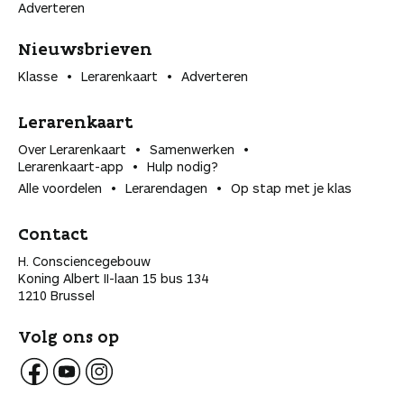
Adverteren
Nieuwsbrieven
Klasse
Lerarenkaart
Adverteren
Lerarenkaart
Over Lerarenkaart
Samenwerken
Lerarenkaart-app
Hulp nodig?
Alle voordelen
Lerarendagen
Op stap met je klas
Contact
H. Consciencegebouw
Koning Albert II-laan 15 bus 134
1210 Brussel
Volg ons op
V
V
V