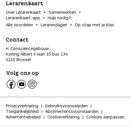
Lerarenkaart
Over Lerarenkaart
Samenwerken
Lerarenkaart-app
Hulp nodig?
Alle voordelen
Lerarendagen
Op stap met je klas
Contact
H. Consciencegebouw
Koning Albert II-laan 15 bus 134
1210 Brussel
Volg ons op
V
V
V
o
o
o
l
l
l
Privacyverklaring
Gebruiksvoorwaarden
g
g
g
Toegankelijkheid
Abonnementsvoorwaarden
K
K
K
Advertentiebeleid
Cookieverklaring
Cookies aanpassen
l
l
l
a
a
a