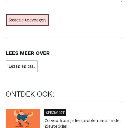
h
t
Reactie toevoegen
e
r
LEES MEER OVER
Lezen en taal
ONTDEK OOK:
SPECIALIST
Zo voorkom je leesproblemen al in de
kleuterklas