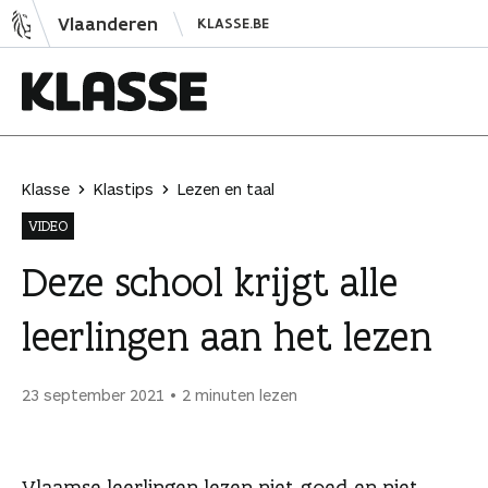
N
Vlaanderen
KLASSE.BE
a
a
r
i
K
n
l
h
a
Klasse
Klastips
Lezen en taal
o
s
VIDEO
u
s
d
e
Deze school krijgt alle
s
leerlingen aan het lezen
p
r
i
23 september 2021
2 minuten lezen
n
g
e
Vlaamse leerlingen lezen niet goed en niet