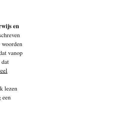
rwijs en
schreven
n, woorden
 dat vanop
 dat
eel
jk lezen
g een