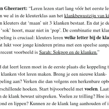
en Gheeraert:
“Leren lezen start lang vóór het eerste le
 we al in de kleuterklas aan het
klankbewustzijn van k
n kleuters dat ‘maan’ uit 3 klanken bestaat. En dat je d
n ‘sok’ hoort, maar niet in ‘pop’. De combinatie met kla
welke letter bij de kl
eling is cruciaal: kleuters leren
at lukt voor jonge kinderen prima met een speelse aanp
 recent voorbeeld is
Sarah: Sokpop en de klanken.
”
 dat leert lezen moet in de eerste plaats die koppeling 
n klanken vlot leren maken. Breng je een nieuwe klank-
peling aan? Verken die dan volgens een herkenbare op
voelen
rschillende hoeken. Start bijvoorbeeld met
.
Laat
n de klank bewust uitspreken. Voelen ze trilling? Hoe is
ond en lippen? Kunnen ze de klank lang aanhouden of i