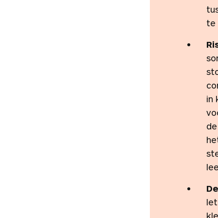
tu
te
Ri
so
st
co
in
vo
de
he
st
le
De
le
kl