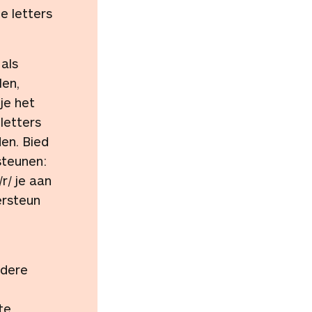
ge letters
 als
len,
je het
letters
den. Bied
steunen:
r/ je aan
ersteun
andere
te