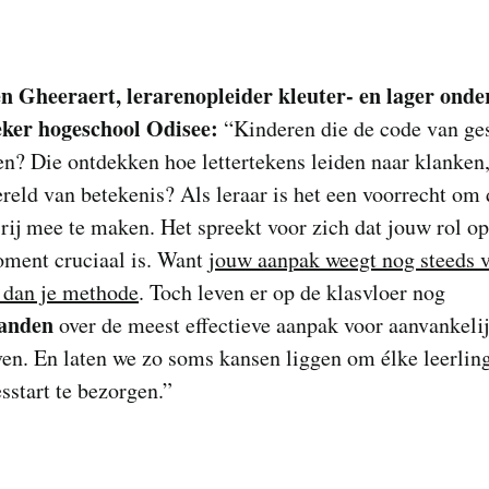
en Gheeraert, lerarenopleider kleuter- en lager onde
ker hogeschool Odisee:
“Kinderen die de code van ge
en? Die ontdekken hoe lettertekens leiden naar klanke
reld van betekenis? Als leraar is het een voorrecht om
 rij mee te maken. Het spreekt voor zich dat jouw rol op
oment cruciaal is. Want
jouw aanpak weegt nog steeds v
 dan je methode
. Toch leven er op de klasvloer nog
tanden
over de meest effectieve aanpak voor aanvankeli
ven. En laten we zo soms kansen liggen om élke leerlin
esstart te bezorgen.”