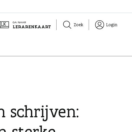
GA NAAR
Zoek
Login
LERARENKAART
 schrijven:
n sterke