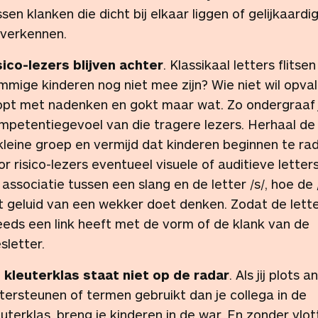
ssen klanken die dicht bij elkaar liggen of gelijkaardi
 verkennen.
sico-lezers blijven achter
. Klassikaal letters flitsen
mmige kinderen nog niet mee zijn? Wie niet wil opval
opt met nadenken en gokt maar wat. Zo ondergraaf 
mpetentiegevoel van die tragere lezers. Herhaal de 
 kleine groep en vermijd dat kinderen beginnen te ra
or risico-lezers eventueel visuele of auditieve letter
 associatie tussen een slang en de letter /s/, hoe de /
t geluid van een wekker doet denken. Zodat de lett
eeds een link heeft met de vorm of de klank van de
esletter.
 kleuterklas staat niet op de radar
. Als jij plots 
ttersteunen of termen gebruikt dan je collega in de
euterklas, breng je kinderen in de war. En zonder vlot