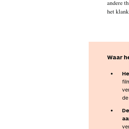
andere th
het klank
Waar h
He
fi
ve
de
De
aa
ve