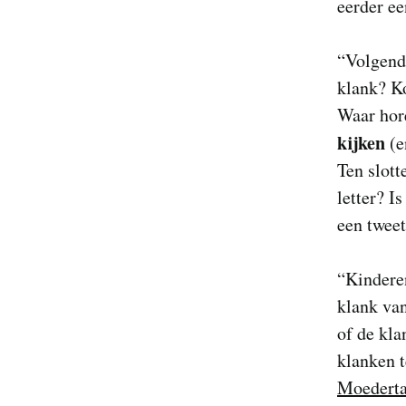
eerder ee
“Volgend
klank? K
Waar hore
kijken
(e
Ten slott
letter? Is
een tweet
“Kindere
klank va
of de kla
klanken 
Moederta