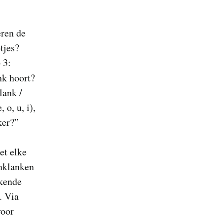
eren de
tjes?
 3:
ank hoort?
lank /
 o, u, i),
ker?”
et elke
enklanken
ekende
. Via
voor