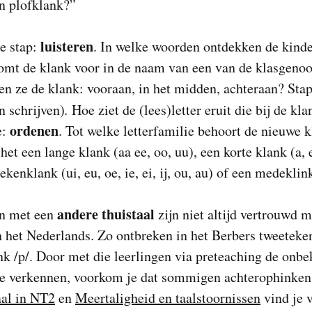
n plofklank?”
luisteren
e stap:
. In welke woorden ontdekken de kind
omt de klank voor in de naam van een van de klasgenoo
n ze de klank: vooraan, in het midden, achteraan? Stap
n schrijven)
.
Hoe ziet de (lees)letter eruit die bij de kl
ordenen
e:
. Tot welke letterfamilie behoort de nieuwe k
 het een lange klank (aa ee, oo, uu), een korte klank (a, e,
ekenklank (ui, eu, oe, ie, ei, ij, ou, au) of een medeklin
andere thuistaal
n met een
zijn niet altijd vertrouwd m
n het Nederlands. Zo ontbreken in het Berbers tweetek
nk /p/. Door met die leerlingen via preteaching de onb
te verkennen, voorkom je dat sommigen achterophinken
al in NT2
en
Meertaligheid en taalstoornissen
vind je 