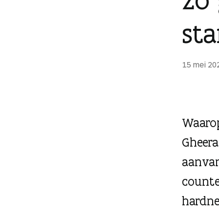
g
e
sta
n
15 mei 20
Waarop
Gheera
aanvank
counte
hardne