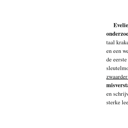
Eveli
onderzoe
taal krak
en een we
de eerste
sleutelm
zwaarder
misvers
en schrij
sterke le