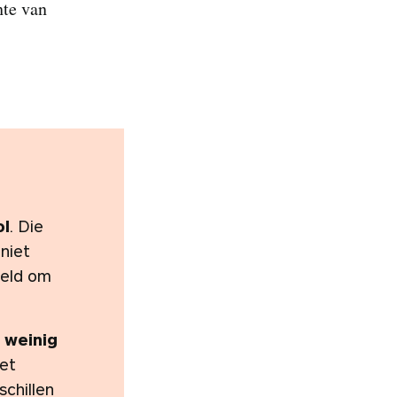
hte van
ol
. Die
niet
eeld om
.
e weinig
het
schillen