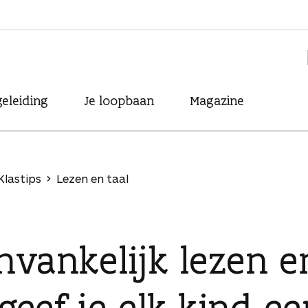
eleiding
Je loopbaan
Magazine
Klastips
Lezen en taal
vankelijk lezen en
geef je elk kind ee