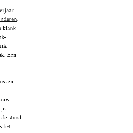
erjaar.
inderen
.
e klank
nk-
ank
ak. Een
tussen
bouw
 je
 de stand
s het