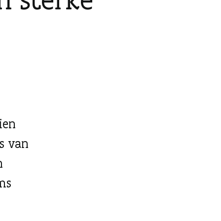
ien
es van
n
ms