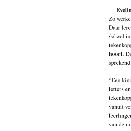
Eveli
Zo werken
Daar lere
/s/ wel i
tekenkopp
hoort
. D
sprekend
“Een kind
letters e
tekenkop
vanuit ve
leerlinge
van de m