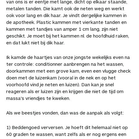
van ons is er eentje met lange, dicht op elkaar staande,
b
e
e
t
a
a
r
metalen tanden. Die kamt ook de neten weg en werkt
o
r
d
s
i
r
t
ook voor lang en dik haar. Je vindt dergelijke kammen in
o
e
I
A
l
t
i
de apotheek. Plastic kammen met vierkante tanden en
k
s
n
p
i
k
kammen met tandjes van amper 1 cm lang, zijn niet
t
p
k
e
geschikt. Je moet bij het kammen nl. de hoofdhuid raken,
e
l
en dat lukt niet bij dik haar.
l
s
Ik kamde de haartjes van onze jongste wekelijks even na
ter controle: conditionner aanbrengen na het wassen,
doorkammen met een grove kam, even een vlugge check
doen met de luizenkam (vooral in de nek en op het
voorhoofd vind je neten en luizen). Dan kan je snel
reageren als er luizen zijn en krijgen die niet de tijd om
massa's vriendjes te kweken.
Als we beestjes vonden, dan was de aanpak als volgt:
1) Beddengoed verversen. Je hoeft dit helemaal niet op
60 graden te wassen, want zelfs als er nog ergens een