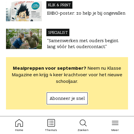
KLIK & PRINT
EHBO-poster: zo help je bij ongevallen
SPECIALIST
“Samenwerken met ouders begint
lang vóór het oudercontact”
Mealpreppen voor september?
Neem nu Klasse
Magazine en krijg 4 keer krachtvoer voor het nieuwe
schooljaar.
Abonneer je snel
VIDEO
ingeklapt
ingeklapt
Wat na het buitengewoon
Home
Thema's
Zoeken
Meer