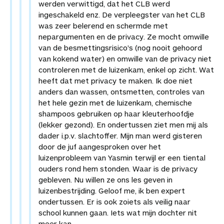
werden verwittigd, dat het CLB werd
ingeschakeld enz. De verpleegster van het CLB
was zeer belerend en schermde met
nepargumenten en de privacy. Ze mocht omwille
van de besmettingsrisico's (nog nooit gehoord
van kokend water) en omwille van de privacy niet
controleren met de luizenkam, enkel op zicht. Wat
heeft dat met privacy te maken. Ik doe niet
anders dan wassen, ontsmetten, controles van
het hele gezin met de luizenkam, chemische
shampoos gebruiken op haar kleuterhoofdje
(lekker gezond). En ondertussen ziet men mij als
dader i.p.v. slachtoffer. Mijn man werd gisteren
door de juf aangesproken over het
luizenprobleem van Yasmin terwijl er een tiental
ouders rond hem stonden. Waar is de privacy
gebleven. Nu willen ze ons les geven in
luizenbestrijding. Geloof me, ik ben expert
ondertussen. Er is ook zoiets als veilig naar
school kunnen gaan. Iets wat mijn dochter nit
meer kan