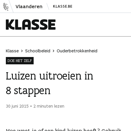
N
Vlaanderen
KLASSE.BE
a
a
r
i
K
n
l
h
a
Klasse
Schoolbeleid
Ouderbetrokkenheid
o
s
DOE HET ZELF
u
s
d
e
Luizen uitroeien in
s
8 stappen
p
r
i
30 juni 2015
2 minuten lezen
n
g
e
Hoe weet je of een kind luizen heeft? Gebruik