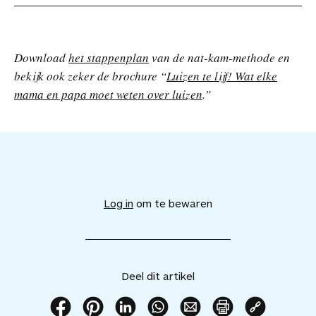
Download
het stappenplan
van de nat-kam-methode en
bekijk ook zeker de brochure “
Luizen te lijf! Wat elke
mama en papa moet weten over luizen
.”
V
o
e
Log in
om te bewaren
g
d
i
t
a
Deel dit artikel
r
t
i