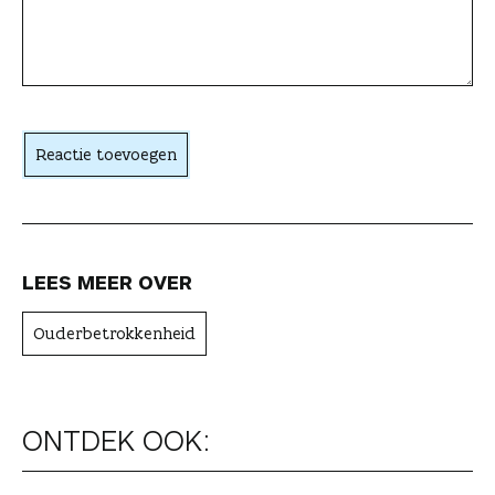
e
a
c
h
t
Reactie toevoegen
e
r
LEES MEER OVER
Ouderbetrokkenheid
ONTDEK OOK: