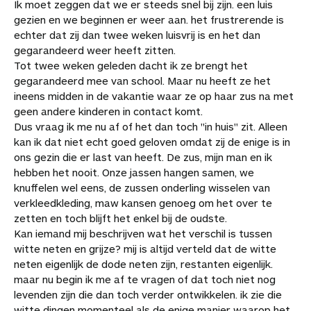
Ik moet zeggen dat we er steeds snel bij zijn. een luis
gezien en we beginnen er weer aan. het frustrerende is
echter dat zij dan twee weken luisvrij is en het dan
gegarandeerd weer heeft zitten.
Tot twee weken geleden dacht ik ze brengt het
gegarandeerd mee van school. Maar nu heeft ze het
ineens midden in de vakantie waar ze op haar zus na met
geen andere kinderen in contact komt.
Dus vraag ik me nu af of het dan toch "in huis" zit. Alleen
kan ik dat niet echt goed geloven omdat zij de enige is in
ons gezin die er last van heeft. De zus, mijn man en ik
hebben het nooit. Onze jassen hangen samen, we
knuffelen wel eens, de zussen onderling wisselen van
verkleedkleding, maw kansen genoeg om het over te
zetten en toch blijft het enkel bij de oudste.
Kan iemand mij beschrijven wat het verschil is tussen
witte neten en grijze? mij is altijd verteld dat de witte
neten eigenlijk de dode neten zijn, restanten eigenlijk.
maar nu begin ik me af te vragen of dat toch niet nog
levenden zijn die dan toch verder ontwikkelen. ik zie die
witte dingen momenteel als de enige manier waarop het