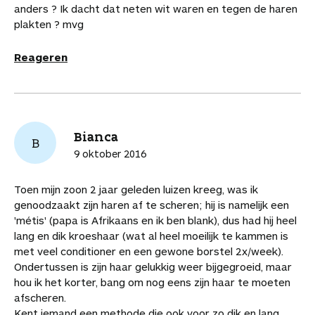
anders ? Ik dacht dat neten wit waren en tegen de haren
plakten ? mvg
Reageren
Bianca
B
9 oktober 2016
Toen mijn zoon 2 jaar geleden luizen kreeg, was ik
genoodzaakt zijn haren af te scheren; hij is namelijk een
'métis' (papa is Afrikaans en ik ben blank), dus had hij heel
lang en dik kroeshaar (wat al heel moeilijk te kammen is
met veel conditioner en een gewone borstel 2x/week).
Ondertussen is zijn haar gelukkig weer bijgegroeid, maar
hou ik het korter, bang om nog eens zijn haar te moeten
afscheren.
Kent iemand een methode die ook voor zo dik en lang