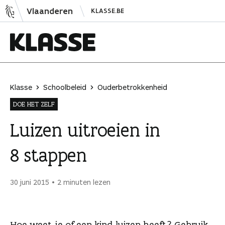
N
Vlaanderen
KLASSE.BE
a
a
r
i
K
n
l
h
a
Klasse
Schoolbeleid
Ouderbetrokkenheid
o
s
DOE HET ZELF
u
s
d
e
Luizen uitroeien in
s
8 stappen
p
r
i
30 juni 2015
2 minuten lezen
n
g
e
Hoe weet je of een kind luizen heeft? Gebruik