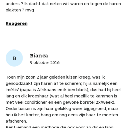
anders ? Ik dacht dat neten wit waren en tegen de haren
plakten ? mvg
Reageren
Bianca
B
9 oktober 2016
Toen mijn zoon 2 jaar geleden luizen kreeg, was ik
genoodzaakt zijn haren af te scheren; hij is namelijk een
'métis' (papa is Afrikaans en ik ben blank), dus had hij heel
lang en dik kroeshaar (wat al heel moeilijk te kammen is
met veel conditioner en een gewone borstel 2x/week).
Ondertussen is zijn haar gelukkig weer bijgegroeid, maar
hou ik het korter, bang om nog eens zijn haar te moeten
afscheren.
Kent iemand een methode die ook voor zo dik en lang