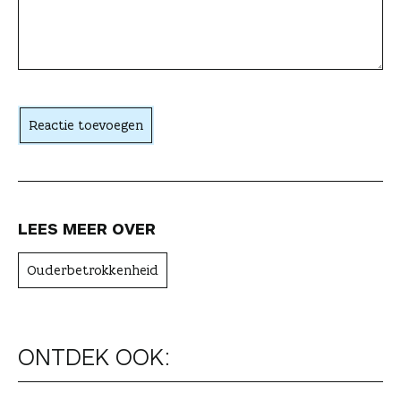
e
a
c
h
t
Reactie toevoegen
e
r
LEES MEER OVER
Ouderbetrokkenheid
ONTDEK OOK: