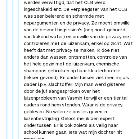
werden verwittigd, dat het CLB werd
ingeschakeld enz. De verpleegster van het CLB
was zeer belerend en schermde met
nepargumenten en de privacy. Ze mocht omwille
van de besmettingsrisico's (nog nooit gehoord
van kokend water) en omwille van de privacy niet
controleren met de luizenkam, enkel op zicht. Wat
heeft dat met privacy te maken. Ik doe niet
anders dan wassen, ontsmetten, controles van
het hele gezin met de luizenkam, chemische
shampoos gebruiken op haar kleuterhoofdje
(lekker gezond). En ondertussen ziet men mij als
dader i.p.v. slachtoffer. Mijn man werd gisteren
door de juf aangesproken over het
luizenprobleem van Yasmin terwijl er een tiental
ouders rond hem stonden. Waar is de privacy
gebleven. Nu willen ze ons les geven in
luizenbestrijding. Geloof me, ik ben expert
ondertussen. Er is ook zoiets als veilig naar
school kunnen gaan. Iets wat mijn dochter nit
meer kan