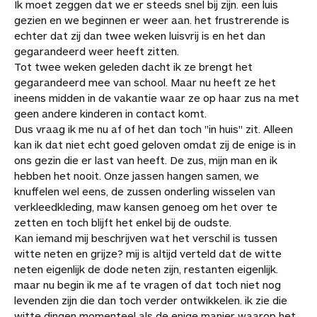
Ik moet zeggen dat we er steeds snel bij zijn. een luis
gezien en we beginnen er weer aan. het frustrerende is
echter dat zij dan twee weken luisvrij is en het dan
gegarandeerd weer heeft zitten.
Tot twee weken geleden dacht ik ze brengt het
gegarandeerd mee van school. Maar nu heeft ze het
ineens midden in de vakantie waar ze op haar zus na met
geen andere kinderen in contact komt.
Dus vraag ik me nu af of het dan toch "in huis" zit. Alleen
kan ik dat niet echt goed geloven omdat zij de enige is in
ons gezin die er last van heeft. De zus, mijn man en ik
hebben het nooit. Onze jassen hangen samen, we
knuffelen wel eens, de zussen onderling wisselen van
verkleedkleding, maw kansen genoeg om het over te
zetten en toch blijft het enkel bij de oudste.
Kan iemand mij beschrijven wat het verschil is tussen
witte neten en grijze? mij is altijd verteld dat de witte
neten eigenlijk de dode neten zijn, restanten eigenlijk.
maar nu begin ik me af te vragen of dat toch niet nog
levenden zijn die dan toch verder ontwikkelen. ik zie die
witte dingen momenteel als de enige manier waarop het