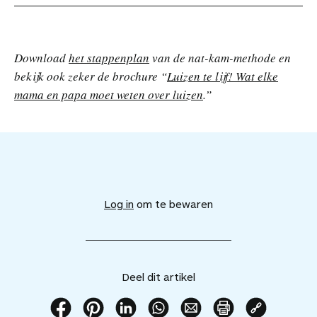
Download
het stappenplan
van de nat-kam-methode en
bekijk ook zeker de brochure “
Luizen te lijf! Wat elke
mama en papa moet weten over luizen
.”
V
o
e
Log in
om te bewaren
g
d
i
t
a
Deel dit artikel
r
t
i