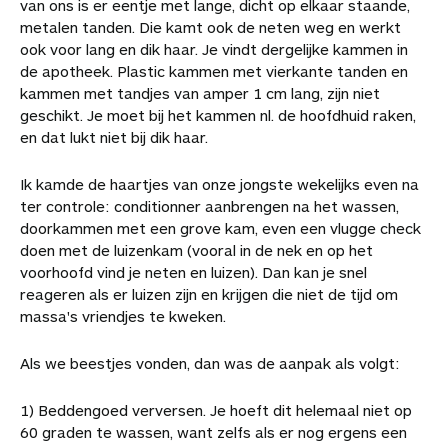
van ons is er eentje met lange, dicht op elkaar staande,
b
e
e
t
a
a
r
metalen tanden. Die kamt ook de neten weg en werkt
o
r
d
s
i
r
t
ook voor lang en dik haar. Je vindt dergelijke kammen in
o
e
I
A
l
t
i
de apotheek. Plastic kammen met vierkante tanden en
k
s
n
p
i
k
kammen met tandjes van amper 1 cm lang, zijn niet
t
p
k
e
geschikt. Je moet bij het kammen nl. de hoofdhuid raken,
e
l
en dat lukt niet bij dik haar.
l
s
Ik kamde de haartjes van onze jongste wekelijks even na
ter controle: conditionner aanbrengen na het wassen,
doorkammen met een grove kam, even een vlugge check
doen met de luizenkam (vooral in de nek en op het
voorhoofd vind je neten en luizen). Dan kan je snel
reageren als er luizen zijn en krijgen die niet de tijd om
massa's vriendjes te kweken.
Als we beestjes vonden, dan was de aanpak als volgt:
1) Beddengoed verversen. Je hoeft dit helemaal niet op
60 graden te wassen, want zelfs als er nog ergens een