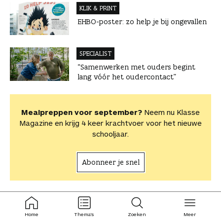
KLIK & PRINT
EHBO-poster: zo help je bij ongevallen
SPECIALIST
“Samenwerken met ouders begint
lang vóór het oudercontact”
Mealpreppen voor september?
Neem nu Klasse
Magazine en krijg 4 keer krachtvoer voor het nieuwe
schooljaar.
Abonneer je snel
VIDEO
ingeklapt
ingeklapt
Wat na het buitengewoon
Home
Thema's
Zoeken
Meer