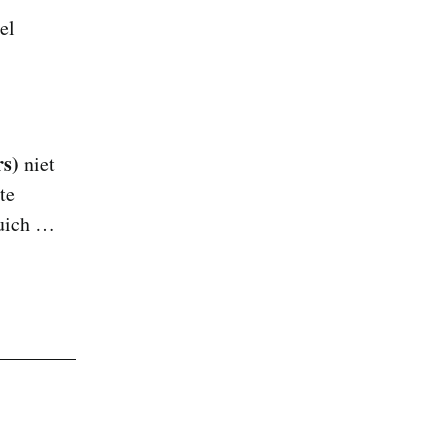
el
rs)
niet
te
juich …