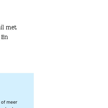
hil met
 En
 of meer