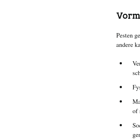
Vorm
Pesten ge
andere k
Ve
sc
Fy
Ma
of 
Soc
ge