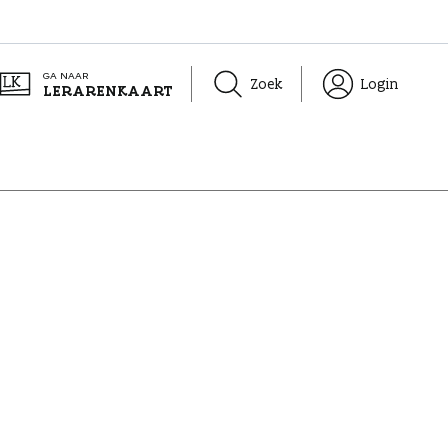
GA NAAR
Zoek
Login
LERARENKAART