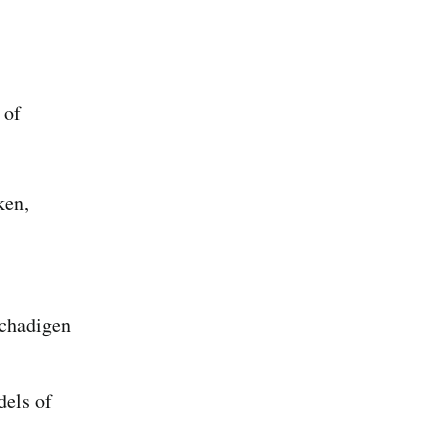
 of
ken,
schadigen
dels of