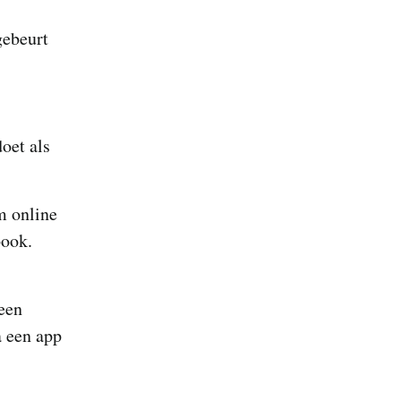
gebeurt
oet als
m online
book.
een
a een app