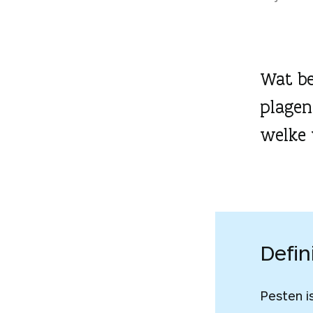
g
e
n
Wat be
plagen
welke 
Defin
Pesten i