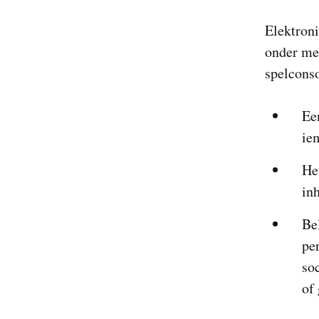
Elektron
onder me
spelconso
Ee
ie
He
in
Be
pe
so
of