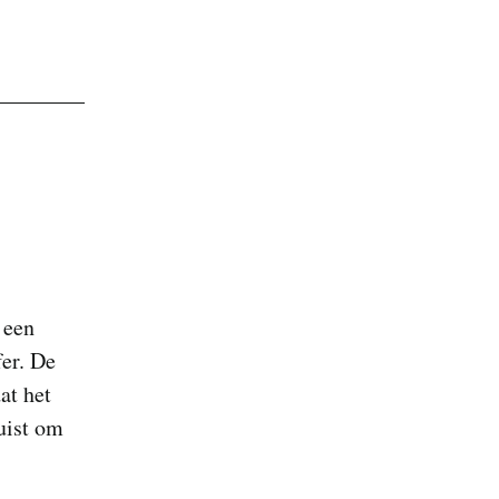
 een
fer. De
at het
juist om