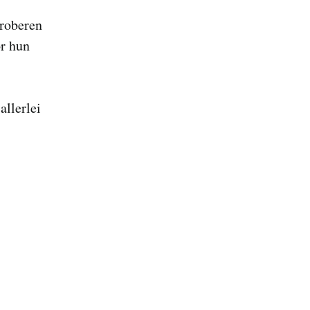
proberen
or hun
allerlei