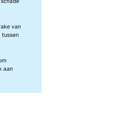
e schade
prake van
g
tussen
 om
jk aan