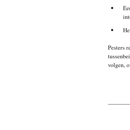
Ee
in
He
Pesters r
tussenbe
volgen, o