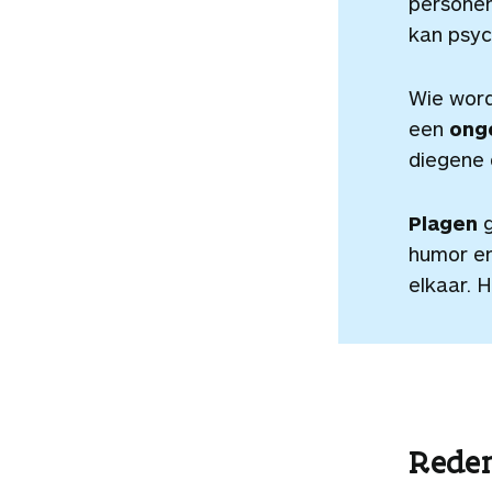
personen
kan psych
Wie word
een
onge
diegene 
Plagen
g
humor en
elkaar. H
Reden