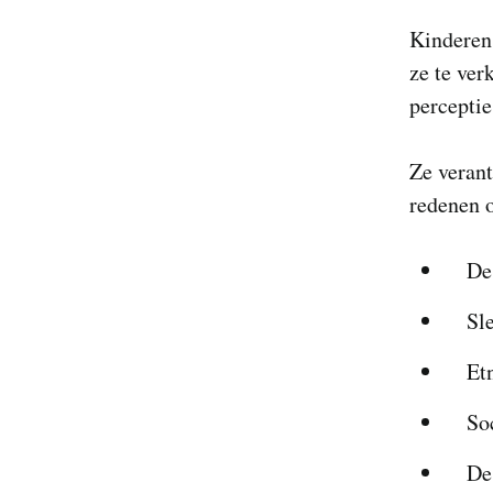
Kinderen 
ze te ver
perceptie
Ze verant
redenen 
De
Sle
Et
So
De