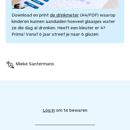
Download en print
de drinkmeter
(A4/PDF) waarop
kinderen kunnen aanduiden hoeveel glaasjes water
ze die dag al dronken. Heeft een kleuter er 4?
Prima! Vanaf 6 jaar streef je naar 6 glazen.
Mieke Santermans
V
o
e
Log in
om te bewaren
g
d
i