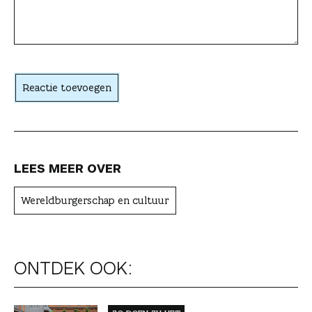
a
c
h
t
Reactie toevoegen
e
r
LEES MEER OVER
Wereldburgerschap en cultuur
ONTDEK OOK: