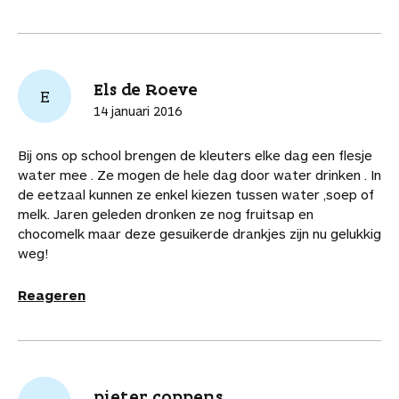
F
P
L
a
a
r
r
a
i
i
W
e
d
d
c
n
n
h
-
i
e
e
t
k
a
m
t
a
Els de Roeve
b
e
e
t
a
a
E
r
o
r
d
s
i
r
14 januari 2016
t
o
e
I
A
l
t
i
k
s
n
p
i
k
Bij ons op school brengen de kleuters elke dag een flesje
t
p
k
e
water mee . Ze mogen de hele dag door water drinken . In
e
l
de eetzaal kunnen ze enkel kiezen tussen water ,soep of
l
s
melk. Jaren geleden dronken ze nog fruitsap en
chocomelk maar deze gesuikerde drankjes zijn nu gelukkig
weg!
Reageren
pieter coppens