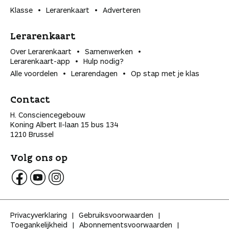
Klasse
Lerarenkaart
Adverteren
Lerarenkaart
Over Lerarenkaart
Samenwerken
Lerarenkaart-app
Hulp nodig?
Alle voordelen
Lerarendagen
Op stap met je klas
Contact
H. Consciencegebouw
Koning Albert II-laan 15 bus 134
1210 Brussel
Volg ons op
V
V
V
o
o
o
l
l
l
Privacyverklaring
Gebruiksvoorwaarden
g
g
g
Toegankelijkheid
Abonnementsvoorwaarden