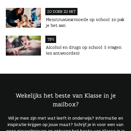
ZO DOEN ZIJ HET
Menstruatiearmoede op school: zo pak
je het aan
TIPS
Alcohol en drugs op school: 5 vragen
(en antwoorden)
Wekelijks het beste van Klasse in je
mailbox?
Wil je mee zijn met wat leeft in onderwijs? Informatie en
inspiratie krijgen op jouw maat? Schrijf je in voor een van
onze nieuwsbrieven en ontvang het beste van Klasse in je