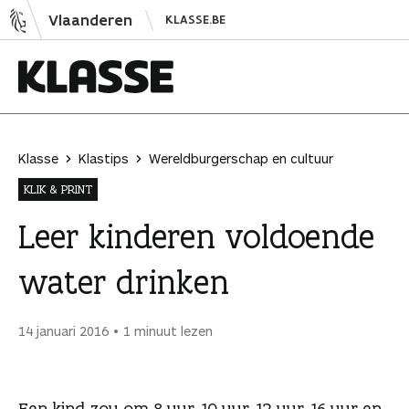
N
Vlaanderen
KLASSE.BE
a
a
r
i
K
n
l
h
a
Klasse
Klastips
Wereldburgerschap en cultuur
o
s
KLIK & PRINT
u
s
d
e
Leer kinderen voldoende
s
water drinken
p
r
i
14 januari 2016
1 minuut lezen
n
g
e
Een kind zou om 8 uur, 10 uur, 12 uur, 16 uur en