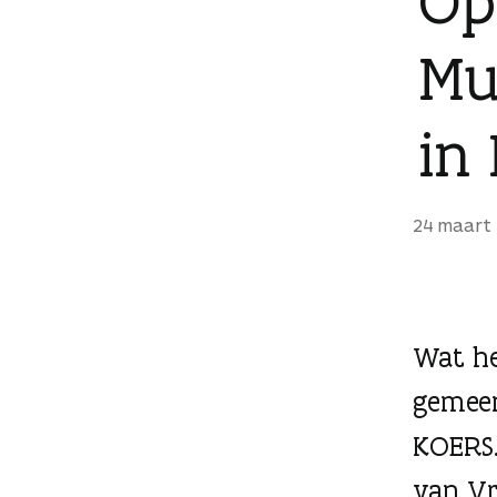
Op
Mu
in
24 maart
Wat he
gemeen
KOERS.
van Vr