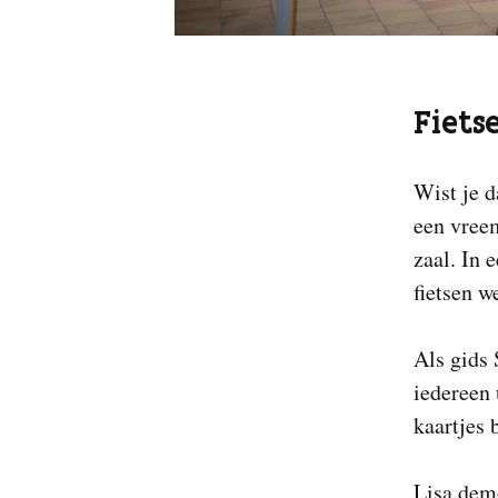
Fiets
Wist je d
een vreem
zaal. In 
fietsen w
Als gids 
iedereen 
kaartjes b
Lisa demo