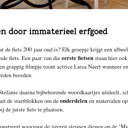
en door immaterieel erfgoed
at de fiets 200 jaar oud is? Elk groepje krijgt een afbee
eerste fietsen
de fiets. Een paar van die
staan hier ook
een grappig filmpje toont actrice Liesa Naert wanneer e
erden bereden.
Stefanie daarna bijbehorende woordkaartjes uitdeelt, sc
onderdelen
uit de startblokken om de
en materialen op
ij de juiste fiets te plaatsen.
nstreert waarvoor de ijzeren steunen dienen op de ‘Mi