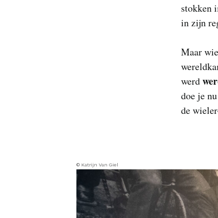
stokken i
in zijn r
Maar wie 
wereldka
wer
werd
doe je nu
de wieler
© Katrijn Van Giel