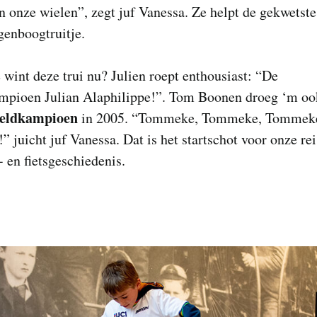
n onze wielen”, zegt juf Vanessa. Ze helpt de gekwetste
egenboogtruitje.
wint deze trui nu? Julien roept enthousiast: “De
mpioen Julian Alaphilippe!”. Tom Boonen droeg ‘m ook
eldkampioen
in 2005. “Tommeke, Tommeke, Tommeke
!” juicht juf Vanessa. Dat is het startschot voor onze re
- en fietsgeschiedenis.