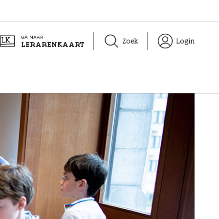
GA NAAR
Zoek
Login
LERARENKAART