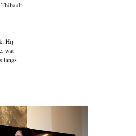
 Thibault
. Hij
, wat
is langs