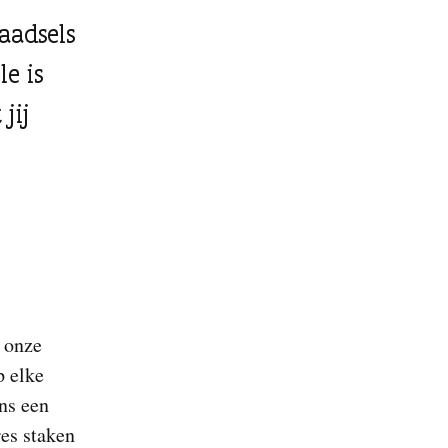
aadsels
le is
jij
e onze
p elke
ns een
res staken