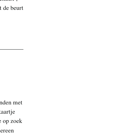
t de beurt
anden met
kaartje
e op zoek
dereen