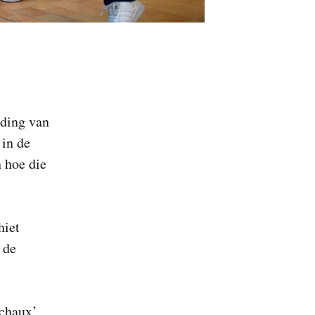
lding van
 in de
n hoe die
hiet
 de
chaux’,