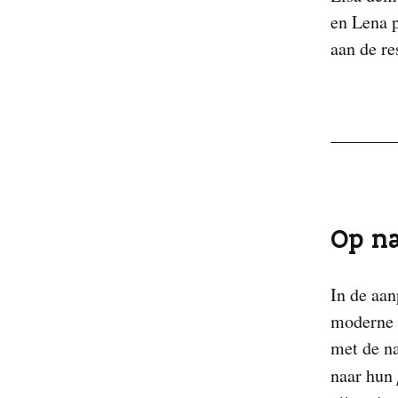
en Lena p
aan de re
Op na
In de aan
moderne
met de na
naar hun