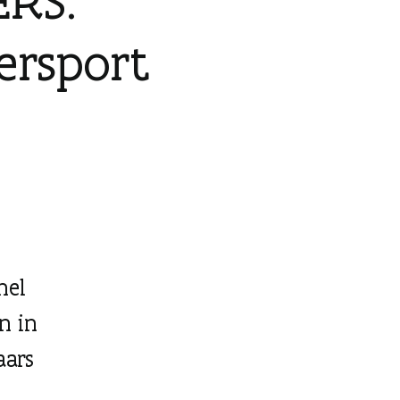
ERS.
ersport
hel
n in
aars