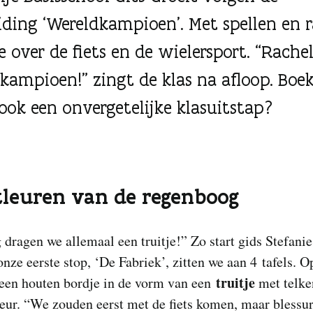
iding ‘Wereldkampioen’. Met spellen en r
e over de fiets en de wielersport. “Rachel
kampioen!” zingt de klas na afloop. Boek 
 ook een onvergetelijke klasuitstap?
kleuren van de regenboog
dragen we allemaal een truitje!” Zo start gids Stefani
 onze eerste stop, ‘De Fabriek’, zitten we aan 4 tafels. O
truitje
t een houten bordje in de vorm van een
met telke
eur. “We zouden eerst met de fiets komen, maar blessu