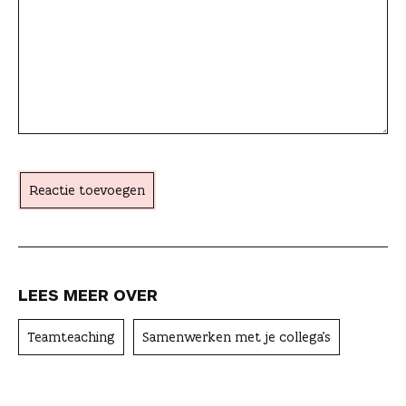
t
t
p
k
e
e
i
l
l
s
e
a
c
h
t
Reactie toevoegen
e
r
LEES MEER OVER
Teamteaching
Samenwerken met je collega's