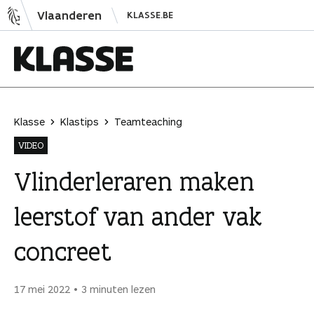
N
Vlaanderen
KLASSE.BE
a
a
r
i
K
n
l
h
a
Klasse
Klastips
Teamteaching
o
s
VIDEO
u
s
d
e
Vlinderleraren maken
s
leerstof van ander vak
p
r
concreet
i
n
g
17 mei 2022
3 minuten lezen
e