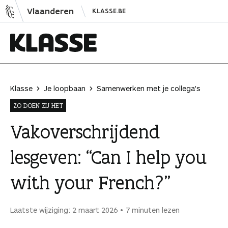
N
Vlaanderen
KLASSE.BE
a
a
r
i
K
n
l
h
a
Klasse
Je loopbaan
Samenwerken met je collega's
o
s
ZO DOEN ZIJ HET
u
s
d
e
Vakoverschrijdend
s
lesgeven: “Can I help you
p
r
with your French?”
i
n
g
Laatste wijziging: 2 maart 2026
7 minuten lezen
e