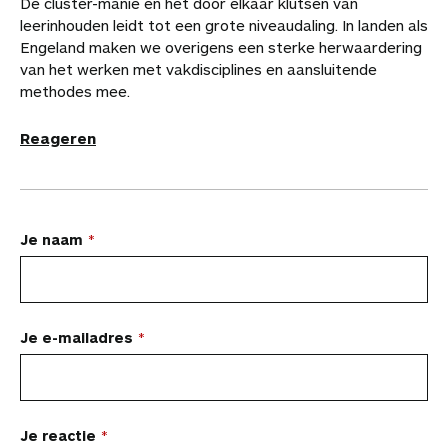
De cluster-manie en het door elkaar klutsen van
leerinhouden leidt tot een grote niveaudaling. In landen als
Engeland maken we overigens een sterke herwaardering
van het werken met vakdisciplines en aansluitende
methodes mee.
Reageren
L
Je naam
a
a
t
Je e-mailadres
e
e
n
Je reactie