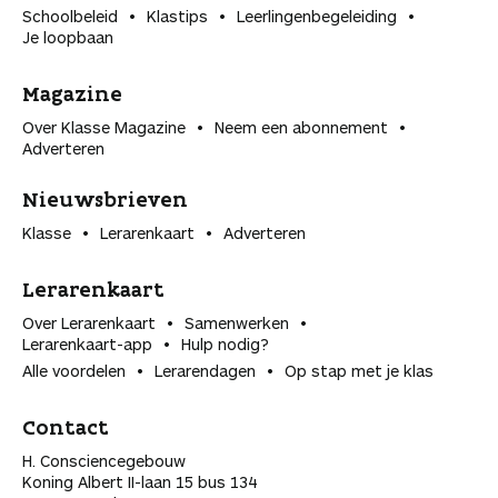
Schoolbeleid
Klastips
Leerlingen­begeleiding
Je loopbaan
Magazine
Over Klasse Magazine
Neem een abonnement
Adverteren
Nieuwsbrieven
Klasse
Lerarenkaart
Adverteren
Lerarenkaart
Over Lerarenkaart
Samenwerken
Lerarenkaart-app
Hulp nodig?
Alle voordelen
Lerarendagen
Op stap met je klas
Contact
H. Consciencegebouw
Koning Albert II-laan 15 bus 134