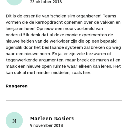
e
23 oktober 2018
k
k
k
k
k
i
n
b
e
e
e
e
e
k
k
e
Dit is de essentie van 'scholen slim organiseren'. Teams
l
l
l
l
l
e
n
w
vormen die de kernopdracht opnemen over de vakken en
o
o
o
v
v
l
a
a
leerjaren heen! Opnieuw een mooi voorbeeld van
p
p
p
i
i
a
a
onderuit!! Ik denk dat al deze mooie experimenten de
F
P
L
a
a
r
r
nieuwe helden van de werkvloer zijn die op een bepaald
a
i
i
W
e
d
d
ogenblik door het bestaande systeem zal breken op weg
c
n
n
h
-
i
e
naar een nieuwe norm. En ja, er zijn vele bezwaren of
e
t
k
a
m
t
a
tegenwerkende argumenten, maar breek de muren af en
b
e
e
t
a
a
r
maak een nieuwe open ruimte waar elkeen kan leren. Het
o
r
d
s
i
r
t
kan ook al met minder middelen, zoals hier.
o
e
I
A
l
t
i
k
s
n
p
i
k
Reageren
t
p
k
e
e
l
l
s
Marleen Rosiers
M
9 november 2018