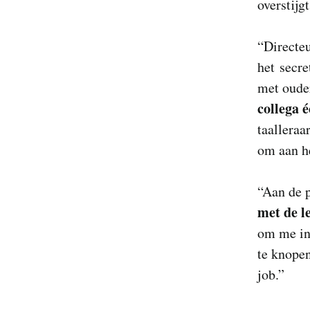
overstijg
“Directeu
het secre
met oude
collega 
taalleraa
om aan he
“Aan de p
met de l
om me in 
te knopen
job.”