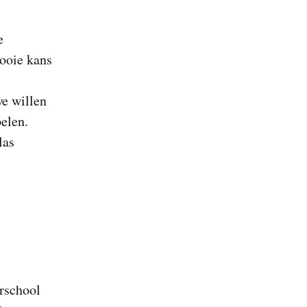
e
ooie kans
we willen
pelen.
las
erschool