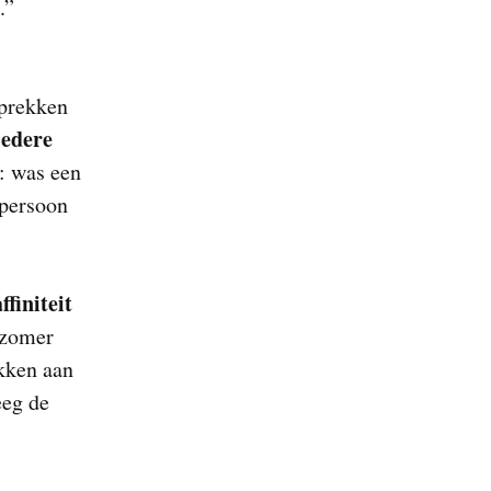
.”
sprekken
iedere
: was een
 persoon
affiniteit
 zomer
ekken aan
eeg de