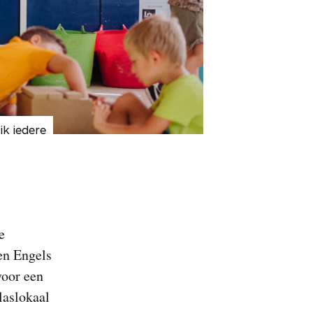
ik iedere
e
en Engels
voor een
laslokaal