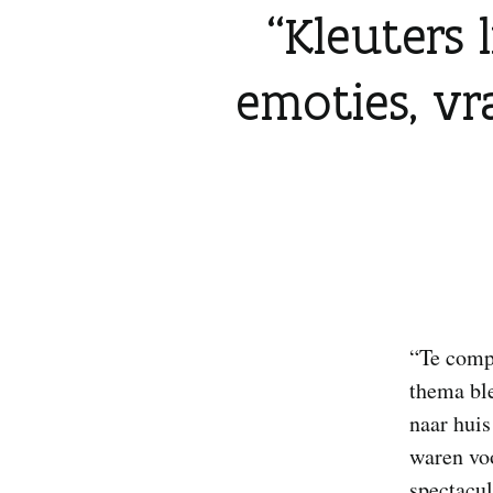
Kleuters 
emoties, vr
“Te compl
thema ble
naar huis
waren voo
spectacul