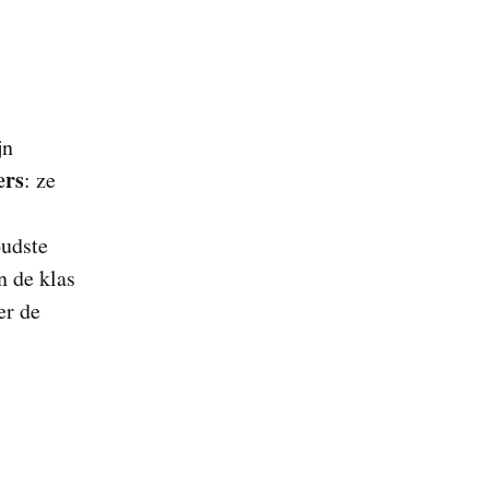
jn
ers
: ze
oudste
n de klas
er de