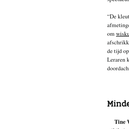
“De kleu
afmeting
om
wisku
afschrik
de tijd o
Leraren k
doordacht
Mind
Tine 