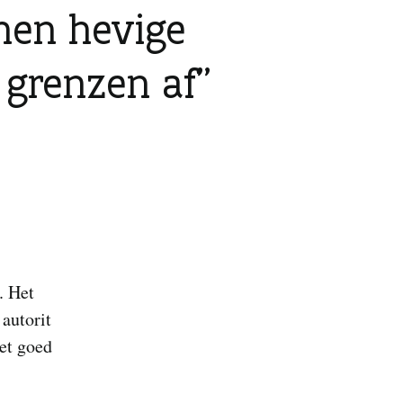
onen hevige
 grenzen af
. Het
 autorit
iet goed