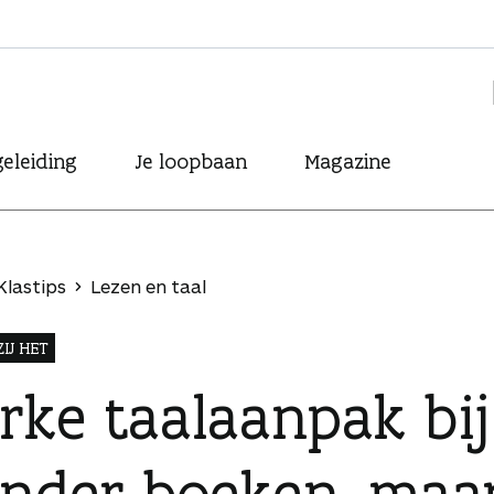
eleiding
Je loopbaan
Magazine
Klastips
Lezen en taal
IJ HET
rke taalaanpak bij
inder boeken, maar