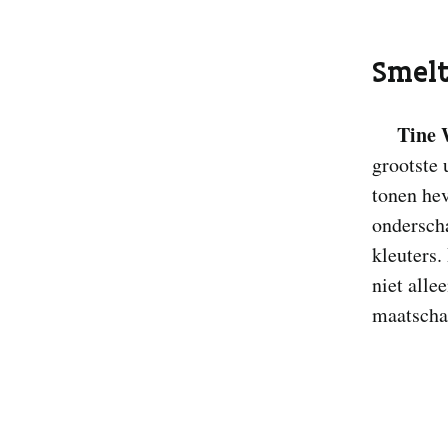
Smelt
Tine 
grootste 
tonen hev
ondersch
kleuters.
niet alle
maatscha