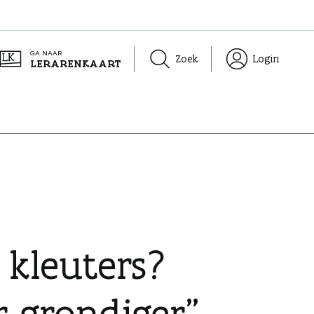
GA NAAR
Zoek
Login
LERARENKAART
 kleuters?
 grondiger”