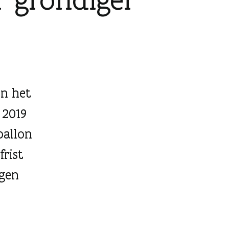
in het
 2019
ballon
frist
ogen