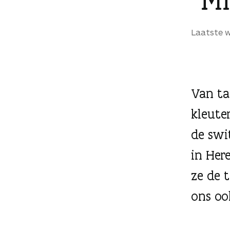
g
e
Laatste w
n
Van ta
kleute
de swi
in Her
ze de 
ons ook