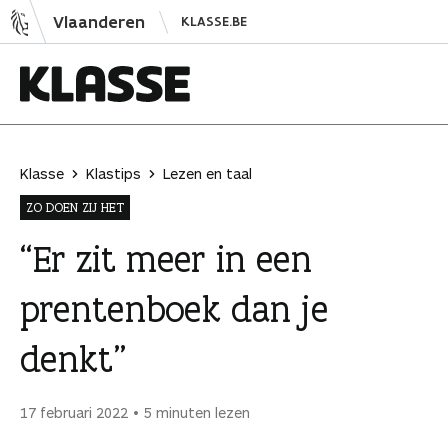
N
Vlaanderen
KLASSE.BE
a
a
r
i
K
n
l
h
a
Klasse
Klastips
Lezen en taal
o
s
ZO DOEN ZIJ HET
u
s
d
e
“Er zit meer in een
s
prentenboek dan je
p
r
denkt”
i
n
g
17 februari 2022
5 minuten lezen
e