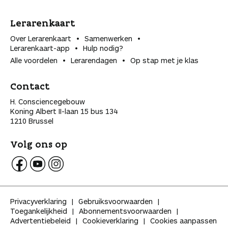
Lerarenkaart
Over Lerarenkaart
Samenwerken
Lerarenkaart-app
Hulp nodig?
Alle voordelen
Lerarendagen
Op stap met je klas
Contact
H. Consciencegebouw
Koning Albert II-laan 15 bus 134
1210 Brussel
Volg ons op
V
V
V
o
o
o
l
l
l
Privacyverklaring
Gebruiksvoorwaarden
g
g
g
Toegankelijkheid
Abonnementsvoorwaarden
K
K
K
Advertentiebeleid
Cookieverklaring
Cookies aanpassen
l
l
l