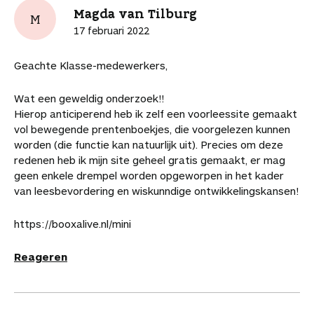
t
t
t
t
t
r
l
Magda van Tilburg
j
M
i
i
i
i
i
t
i
e
17 februari 2022
k
k
k
k
k
i
n
b
e
e
e
e
e
k
k
e
Geachte Klasse-medewerkers,
l
l
l
l
l
e
n
w
o
o
o
v
v
l
a
a
Wat een geweldig onderzoek!!
p
p
p
i
i
a
a
Hierop anticiperend heb ik zelf een voorleessite gemaakt
F
P
L
a
a
r
r
vol bewegende prentenboekjes, die voorgelezen kunnen
a
i
i
W
e
d
d
worden (die functie kan natuurlijk uit). Precies om deze
c
n
n
h
-
i
e
redenen heb ik mijn site geheel gratis gemaakt, er mag
e
t
k
a
m
t
a
geen enkele drempel worden opgeworpen in het kader
b
e
e
t
a
a
r
van leesbevordering en wiskunndige ontwikkelingskansen!
o
r
d
s
i
r
t
o
e
I
A
l
t
i
https://booxalive.nl/mini
k
s
n
p
i
k
t
p
k
e
e
Reageren
l
l
s