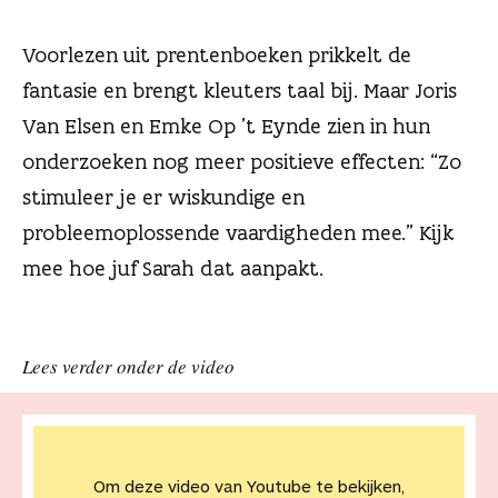
n
Voorlezen uit prentenboeken prikkelt de
fantasie en brengt kleuters taal bij. Maar Joris
Van Elsen en Emke Op ’t Eynde zien in hun
onderzoeken nog meer positieve effecten: “Zo
stimuleer je er wiskundige en
probleemoplossende vaardigheden mee.” Kijk
mee hoe juf Sarah dat aanpakt.
Lees verder onder de video
Om deze video van Youtube te bekijken,