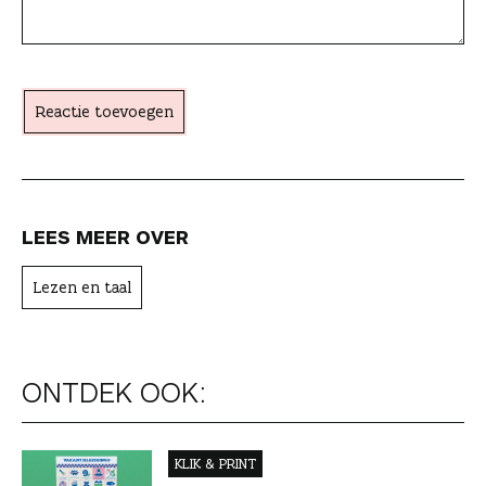
c
h
t
Reactie toevoegen
e
r
LEES MEER OVER
Lezen en taal
ONTDEK OOK:
KLIK & PRINT