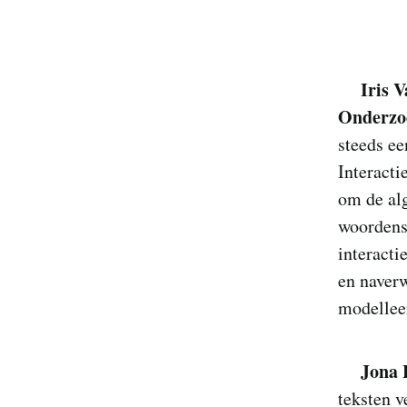
Iris 
Onderzoe
steeds ee
Interacti
om de al
woordensc
interact
en naverw
modellee
Jona 
teksten v