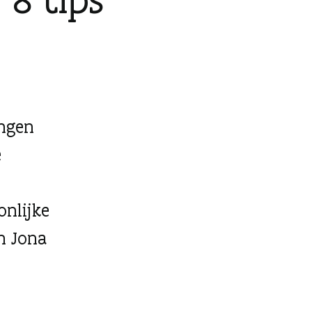
engen
e
onlijke
n Jona