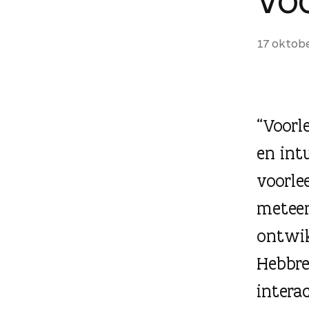
g
e
17 oktob
n
“Voorl
en int
voorle
meteen
ontwik
Hebbre
interac