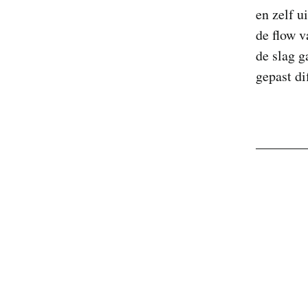
en zelf u
de flow v
de slag g
gepast di