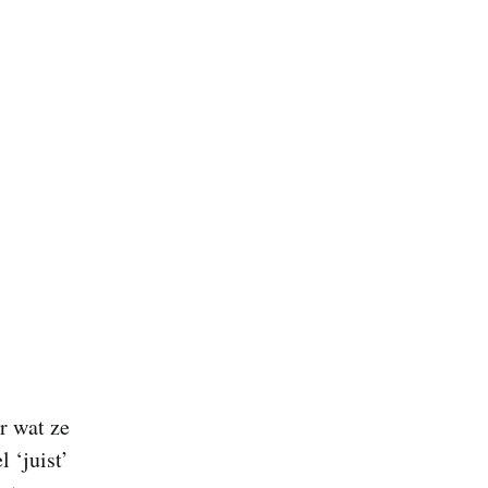
r wat ze
l ‘juist’