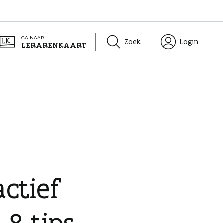
GA NAAR
Zoek
Login
LERARENKAART
ctief
 8 tips