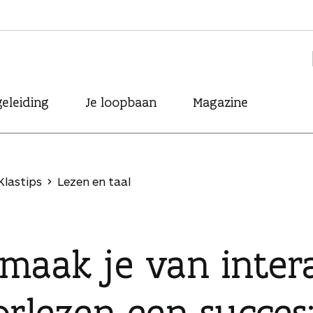
eleiding
Je loopbaan
Magazine
Klastips
Lezen en taal
maak je van intera
rlezen een succes: