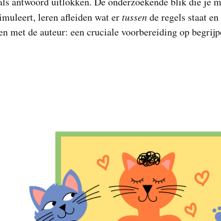
 als antwoord uitlokken. De onderzoekende blik die je 
imuleert, leren afleiden wat er
tussen
de regels staat en
n met de auteur: een cruciale voorbereiding op begrij