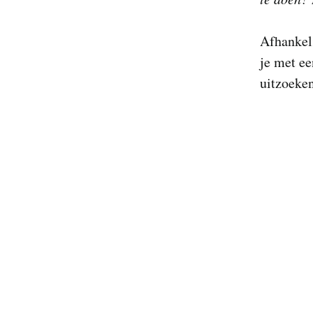
Afhankeli
je met ee
uitzoeken