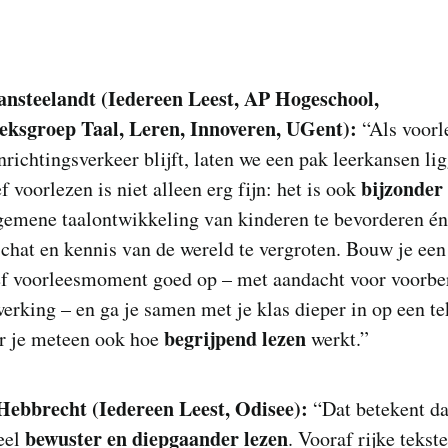
Vansteelandt (Iedereen Leest, AP Hogeschool,
ksgroep Taal, Leren, Innoveren, UGent)
:
“Als voorl
nrichtingsverkeer blijft, laten we een pak leerkansen li
bijzonder 
ef voorlezen is niet alleen erg fijn: het is ook
gemene taalontwikkeling van kinderen te bevorderen é
hat en kennis van de wereld te vergroten. Bouw je een
ief voorleesmoment goed op – met aandacht voor voorbe
erking – en ga je samen met je klas dieper in op een te
begrijpend lezen
r je meteen ook hoe
werkt.”
Hebbrecht (Iedereen Leest, Odisee)
:
“Dat betekent d
bewuster en diepgaander lezen
eel
. Vooraf rijke tekst