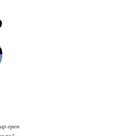
lap open
er nu?