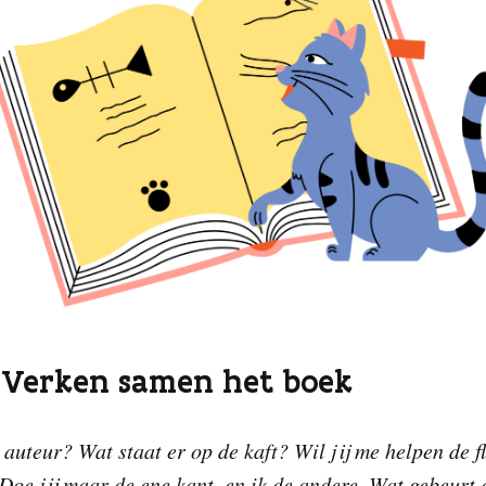
. Verken samen het boek
 auteur? Wat staat er op de kaft? Wil jij me helpen de f
Doe jij maar de ene kant, en ik de andere. Wat gebeurt 