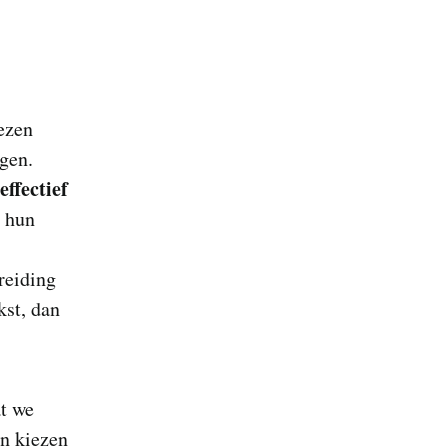
ezen
ggen.
effectief
n hun
reiding
kst, dan
at we
en kiezen