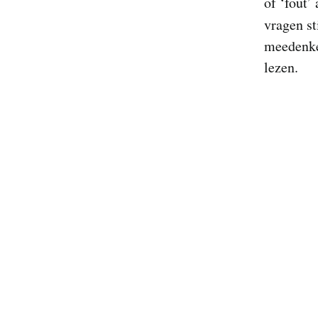
of ‘fout’
vragen st
meedenke
lezen.