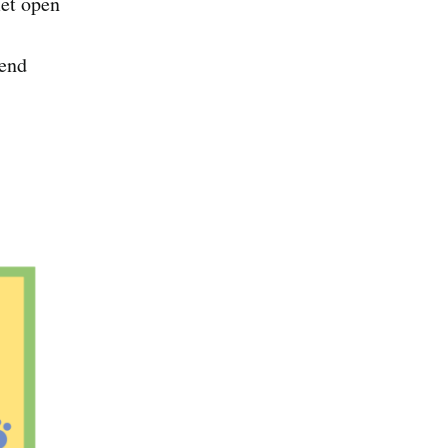
met open
pend