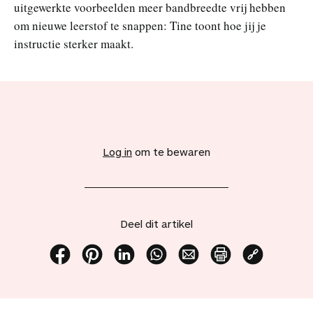
uitgewerkte voorbeelden meer bandbreedte vrij hebben
om nieuwe leerstof te snappen: Tine toont hoe jij je
instructie sterker maakt.
V
o
e
Log in
om te bewaren
g
d
i
t
a
Deel dit artikel
r
t
i
D
D
D
D
D
P
K
k
e
e
e
e
e
r
o
e
e
e
e
e
e
i
p
l