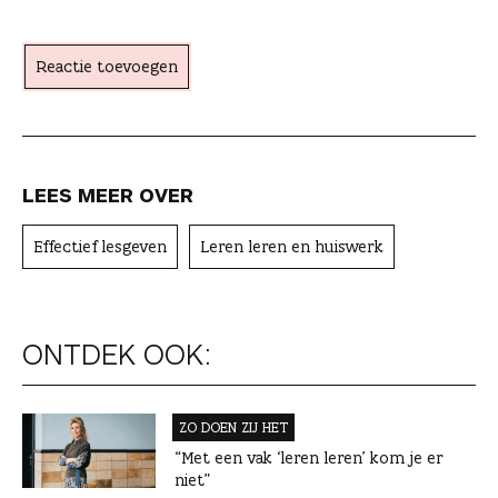
h
t
Reactie toevoegen
e
r
LEES MEER OVER
Effectief lesgeven
Leren leren en huiswerk
ONTDEK OOK:
ZO DOEN ZIJ HET
“Met een vak ‘leren leren’ kom je er
niet”