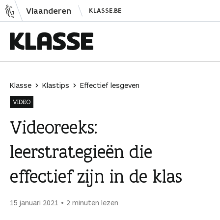
N
Vlaanderen
KLASSE.BE
a
a
r
i
K
n
l
h
a
Klasse
Klastips
Effectief lesgeven
o
s
VIDEO
u
s
d
e
Videoreeks:
s
leerstrategieën die
p
r
effectief zijn in de klas
i
n
g
15 januari 2021
2 minuten lezen
e