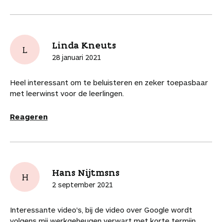
k
s
n
p
i
k
t
p
k
e
e
l
l
s
Linda Kneuts
L
28 januari 2021
Heel interessant om te beluisteren en zeker toepasbaar
met leerwinst voor de leerlingen.
Reageren
Hans Nijtmsns
H
2 september 2021
Interessante video's, bij de video over Google wordt
volgens mij werkgeheugen verwart met korte termijn