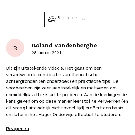
l
l
l
l
l
n
i
t
d
d
d
d
d
t
e
o
i
i
i
i
i
d
e
ingeklapt
3 reacties
e
t
t
t
t
t
i
r
a
a
a
a
a
a
t
d
a
r
r
r
r
r
a
e
n
t
t
t
t
t
r
l
Roland Vandenberghe
j
R
i
i
i
i
i
t
i
e
28 januari 2021
k
k
k
k
k
i
n
b
e
e
e
e
e
k
k
e
Dit zijn uitstekende video's. Het gaat om een
l
l
l
l
l
e
n
w
verantwoorde combinatie van theoretische
o
o
o
v
v
l
a
a
achtergronden (en onderzoek) en praktische tips. De
p
p
p
i
i
a
a
voorbeelden zijn zeer aantrekkelijk en motiveren om
F
P
L
a
a
r
r
onmiddellijk zelf iets uit te proberen. Aan de leerlingen de
a
i
i
W
e
d
d
kans geven om op deze manier leerstof te verwerken (en
c
n
n
h
-
i
e
dit vraagt uiteindelijk niet zoveel tijd) creëert een basis
e
t
k
a
m
t
a
om later in het Hoger Onderwijs effectief te studeren.
b
e
e
t
a
a
r
o
r
d
s
i
r
t
Reageren
o
e
I
A
l
t
i