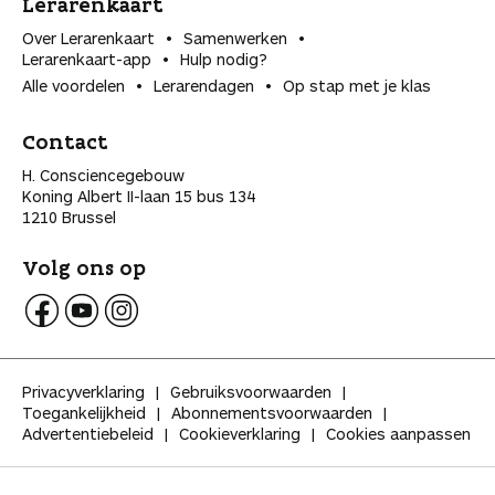
Lerarenkaart
Over Lerarenkaart
Samenwerken
Lerarenkaart-app
Hulp nodig?
Alle voordelen
Lerarendagen
Op stap met je klas
Contact
H. Consciencegebouw
Koning Albert II-laan 15 bus 134
1210 Brussel
Volg ons op
V
V
V
o
o
o
l
l
l
Privacyverklaring
Gebruiksvoorwaarden
g
g
g
Toegankelijkheid
Abonnementsvoorwaarden
K
K
K
Advertentiebeleid
Cookieverklaring
Cookies aanpassen
l
l
l
a
a
a
s
s
s