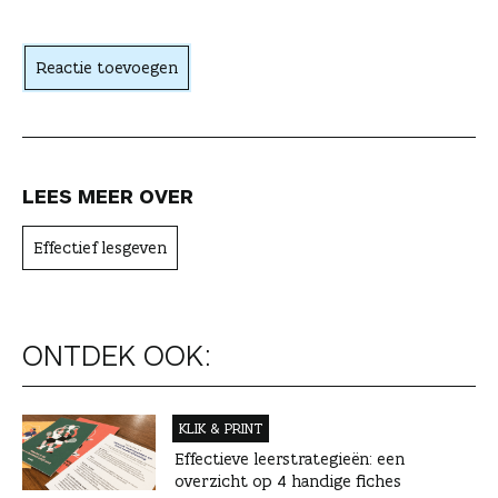
h
t
Reactie toevoegen
e
r
LEES MEER OVER
Effectief lesgeven
ONTDEK OOK:
KLIK & PRINT
Effectieve leerstrategieën: een
overzicht op 4 handige fiches