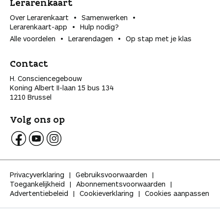
Lerarenkaart
Over Lerarenkaart
Samenwerken
Lerarenkaart-app
Hulp nodig?
Alle voordelen
Lerarendagen
Op stap met je klas
Contact
H. Consciencegebouw
Koning Albert II-laan 15 bus 134
1210 Brussel
Volg ons op
V
V
V
o
o
o
l
l
l
Privacyverklaring
Gebruiksvoorwaarden
g
g
g
Toegankelijkheid
Abonnementsvoorwaarden
K
K
K
Advertentiebeleid
Cookieverklaring
Cookies aanpassen
l
l
l
a
a
a
s
s
s