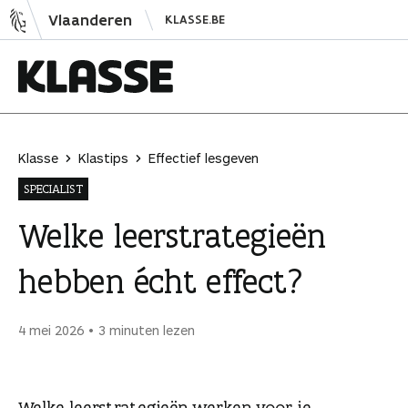
N
Vlaanderen
KLASSE.BE
a
a
r
i
K
n
l
h
a
Klasse
Klastips
Effectief lesgeven
o
s
SPECIALIST
u
s
d
e
Welke leerstrategieën
s
hebben écht effect?
p
r
i
4 mei 2026
3 minuten lezen
n
g
e
Welke leerstrategieën werken voor je