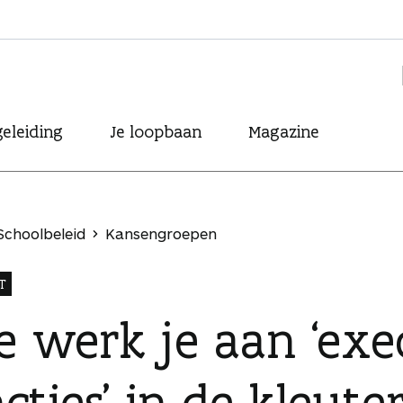
eleiding
Je loopbaan
Magazine
Schoolbeleid
Kansengroepen
T
e werk je aan ‘exe
cties’ in de kleute