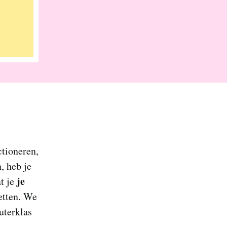
ctioneren,
, heb je
je
t je
etten. We
uterklas