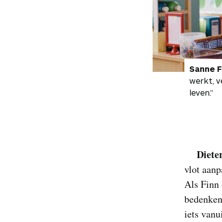
Sanne F
werkt, v
leven.”
Diete
vlot aanp
Als Finn 
bedenken 
iets vanu