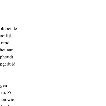
voldoende
oeilijk
n omdat
het aan
ophoudt
angeduid
ngen
den. Zo
uden wie