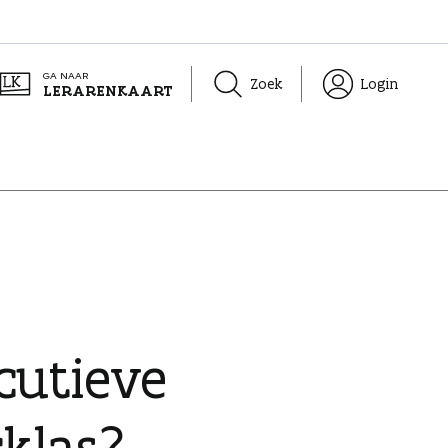
GA NAAR
Zoek
Login
LERARENKAART
cutieve
rklas?