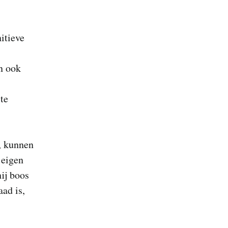
itieve
n ook
te
, kunnen
 eigen
hij boos
aad is,