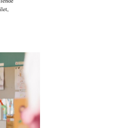
llende
let,