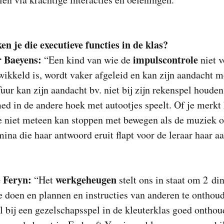
n je die executieve functies in de klas?
r Baeyens:
impulscontrole
“Een kind van wie de
niet 
wikkeld is, wordt vaker afgeleid en kan zijn aandacht m
Tuur kan zijn aandacht bv. niet bij zijn rekenspel houde
 in de andere hoek met autootjes speelt. Of je merkt 
e niet meteen kan stoppen met bewegen als de muziek 
ina die haar antwoord eruit flapt voor de leraar haar a
 Feryn:
werkgeheugen
“Het
stelt ons in staat om 2 di
te doen en plannen en instructies van anderen te onthou
 bij een gezelschapsspel in de kleuterklas goed ontho