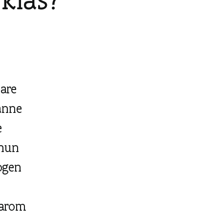
bare
anne
e
 hun
ogen
aarom