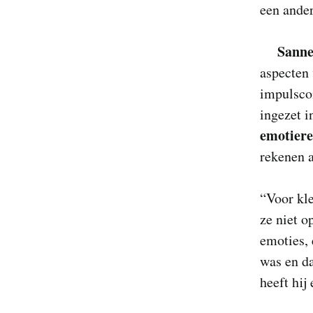
een ander
Sanne
aspecten 
impulscon
ingezet i
emotiere
rekenen a
“Voor kle
ze niet o
emoties, 
was en da
heeft hij