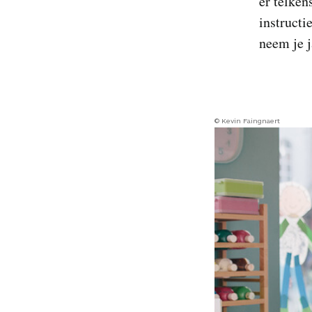
er telken
instructi
neem je j
© Kevin Faingnaert