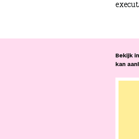
executi
Bekijk i
kan aanl