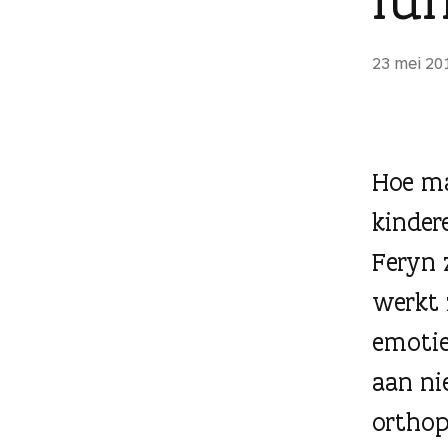
g
e
23 mei 20
n
Hoe ma
kinder
Feryn z
werkt 
emotie
aan ni
orthop