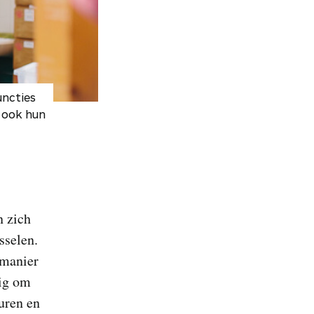
uncties
 ook hun
n zich
sselen.
 manier
dig om
turen en