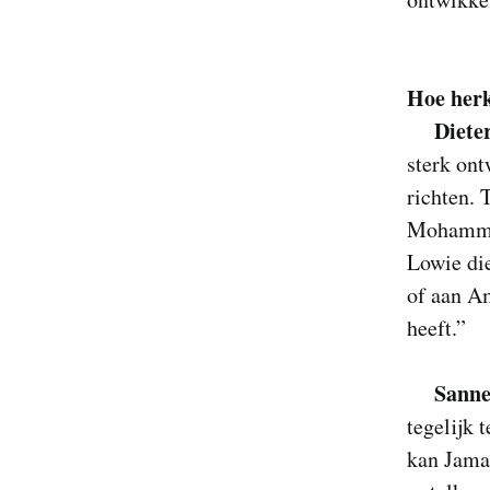
Hoe herke
Diete
sterk ont
richten. 
Mohammed
Lowie di
of aan Am
heeft.”
Sanne
tegelijk 
kan Jamal