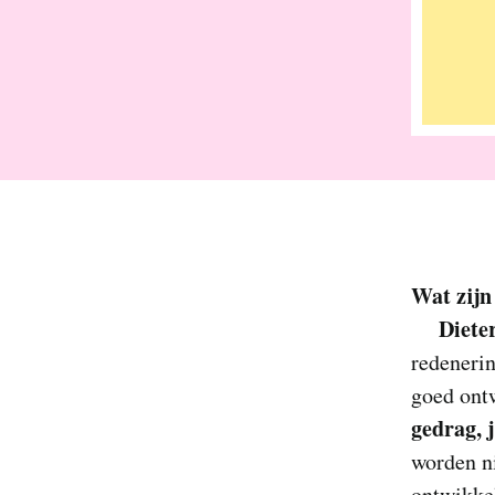
Wat zijn
Diete
redenerin
goed ontw
gedrag, 
worden ni
ontwikkel