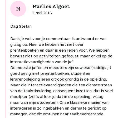
o
e
I
A
l
t
i
Marlies Algoet
k
s
n
p
i
M
k
t
p
k
1 mei 2018
e
e
l
l
s
Dag Stefan
Dank je wel voor je commentaar. Ik antwoord er wel
graag op. Nee, we hebben het niet over
prentenboeken en daar is een reden voor. We hebben
bewust niet op activiteiten gefocust, maar enkel op de
interactievaardigheden van de juf.
De meeste juffen en meesters zijn sowieso (redelijk ;-)
goed bezig met prentenboeken, studenten
lerarenopleiding leren dit ook grondig in de opleiding.
Maar die interactievaardigheden die ten dienste staan
van de taalstimulering, consequent inzetten, dat is veel
moeilijker (zelfs al leer je dat in de opleiding; vraag
maar aan mijn studenten). Onze klassieke manier van
interageren is zo ingebakken en dermate gericht op
managen, dat dit omtunen naar taalbevorderende