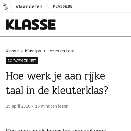
N
Vlaanderen
KLASSE.BE
a
a
r
i
K
n
l
h
a
Klasse
Klastips
Lezen en taal
o
s
ZO DOEN ZIJ HET
u
s
d
e
Hoe werk je aan rijke
s
taal in de kleuterklas?
p
r
i
25 april 2018
10 minuten lezen
n
g
e
Hoe maak je als leraar het verschil voor