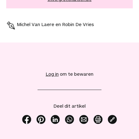
Michel Van Laere en Robin De Vries
V
o
e
Log in
om te bewaren
g
d
i
t
a
Deel dit artikel
r
t
i
D
D
D
D
D
P
K
k
e
e
e
e
e
r
o
e