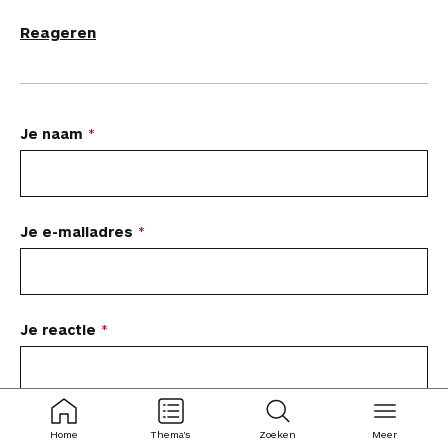
Reageren
L
Je naam
a
a
t
Je e-mailadres
e
e
n
Je reactie
r
e
a
ingeklapt
ingeklapt
c
Home
Thema's
Zoeken
Meer