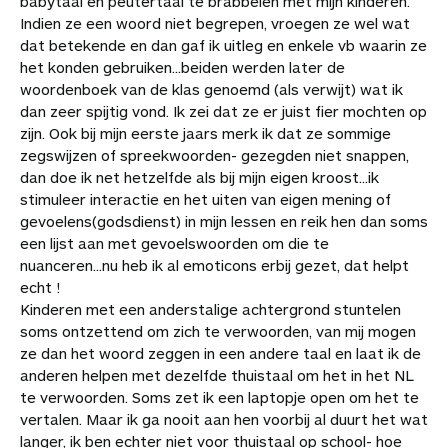
babytaal en peutertaal te brabbelen met mijn kinderen.
Indien ze een woord niet begrepen, vroegen ze wel wat
dat betekende en dan gaf ik uitleg en enkele vb waarin ze
het konden gebruiken...beiden werden later de
woordenboek van de klas genoemd (als verwijt) wat ik
dan zeer spijtig vond. Ik zei dat ze er juist fier mochten op
zijn. Ook bij mijn eerste jaars merk ik dat ze sommige
zegswijzen of spreekwoorden- gezegden niet snappen,
dan doe ik net hetzelfde als bij mijn eigen kroost...ik
stimuleer interactie en het uiten van eigen mening of
gevoelens(godsdienst) in mijn lessen en reik hen dan soms
een lijst aan met gevoelswoorden om die te
nuanceren...nu heb ik al emoticons erbij gezet, dat helpt
echt !
Kinderen met een anderstalige achtergrond stuntelen
soms ontzettend om zich te verwoorden, van mij mogen
ze dan het woord zeggen in een andere taal en laat ik de
anderen helpen met dezelfde thuistaal om het in het NL
te verwoorden. Soms zet ik een laptopje open om het te
vertalen. Maar ik ga nooit aan hen voorbij al duurt het wat
langer, ik ben echter niet voor thuistaal op school- hoe