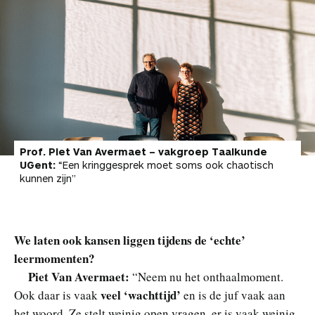
Prof. Piet Van Avermaet – vakgroep Taalkunde
UGent:
“Een kringgesprek moet soms ook chaotisch
kunnen zijn”
We laten ook kansen liggen tijdens de ‘echte’
leermomenten?
Piet Van Avermaet:
“Neem nu het onthaalmoment.
veel ‘wachttijd’
Ook daar is vaak
en is de juf vaak aan
het woord. Ze stelt weinig open vragen, er is vaak weinig