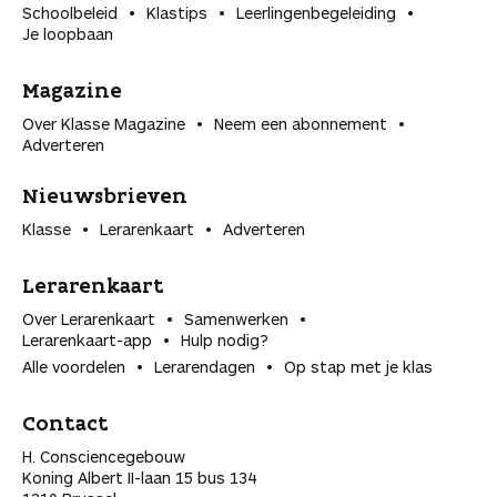
Schoolbeleid
Klastips
Leerlingen­begeleiding
Je loopbaan
Magazine
Over Klasse Magazine
Neem een abonnement
Adverteren
Nieuwsbrieven
Klasse
Lerarenkaart
Adverteren
Lerarenkaart
Over Lerarenkaart
Samenwerken
Lerarenkaart-app
Hulp nodig?
Alle voordelen
Lerarendagen
Op stap met je klas
Contact
H. Consciencegebouw
Koning Albert II-laan 15 bus 134