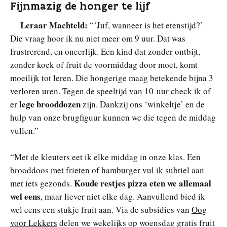
Fijnmazig de honger te lijf
Leraar Machteld:
“‘Juf, wanneer is het etenstijd?’
Die vraag hoor ik nu niet meer om 9 uur. Dat was
frustrerend, en oneerlijk. Een kind dat zonder ontbijt,
zonder koek of fruit de voormiddag door moet, komt
moeilijk tot leren. Die hongerige maag betekende bijna 3
verloren uren. Tegen de speeltijd van 10 uur check ik of
lege brooddozen
er
zijn. Dankzij ons ‘winkeltje’ en de
hulp van onze brugfiguur kunnen we die tegen de middag
vullen.”
“Met de kleuters eet ik elke middag in onze klas. Een
brooddoos met frieten of hamburger vul ik subtiel aan
Koude restjes pizza eten we allemaal
met iets gezonds.
wel eens
, maar liever niet elke dag. Aanvullend bied ik
wel eens een stukje fruit aan. Via de subsidies van
Oog
voor Lekkers
delen we wekelijks op woensdag gratis fruit