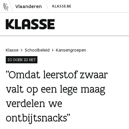
N
Vlaanderen
KLASSE.BE
a
a
r
i
K
n
l
h
a
Klasse
Schoolbeleid
Kansengroepen
o
s
ZO DOEN ZIJ HET
u
s
d
e
“Omdat leerstof zwaar
s
valt op een lege maag
p
r
verdelen we
i
n
ontbijtsnacks”
g
e