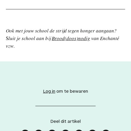
Ook met jouw school de strijd tegen honger aangaan?
S
luit je school aan bij
Brood(doos)nodig
van Enchanté
vzw
.
V
o
e
Log in
om te bewaren
g
d
i
t
a
Deel dit artikel
r