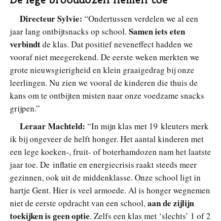
Directeur Sylvie:
“Ondertussen verdelen we al een
Samen iets eten
jaar lang ontbijtsnacks op school.
verbindt
de klas. Dat positief neveneffect hadden we
vooraf niet meegerekend. De eerste weken merkten we
grote nieuwsgierigheid en klein graaigedrag bij onze
leerlingen. Nu zien we vooral de kinderen die thuis de
kans om te ontbijten misten naar onze voedzame snacks
grijpen.”
Leraar Machteld:
“In mijn klas met 19 kleuters merk
ik bij ongeveer de helft honger. Het aantal kinderen met
een lege koeken-, fruit- of boterhamdozen nam het laatste
jaar toe. De inflatie en energiecrisis raakt steeds meer
gezinnen, ook uit de middenklasse. Onze school ligt in
hartje Gent. Hier is veel armoede. Al is honger wegnemen
aan de zijlijn
niet de eerste opdracht van een school,
toekijken is geen optie
. Zelfs een klas met ‘slechts’ 1 of 2